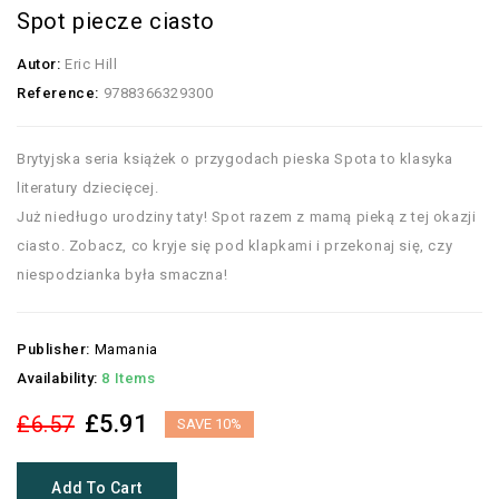
Spot piecze ciasto
Autor:
Eric Hill
Reference:
9788366329300
Brytyjska seria książek o przygodach pieska Spota to klasyka
literatury dziecięcej.
Już niedługo urodziny taty! Spot razem z mamą pieką z tej okazji
ciasto. Zobacz, co kryje się pod klapkami i przekonaj się, czy
niespodzianka była smaczna!
Publisher:
Mamania
Availability:
8 Items
£5.91
£6.57
SAVE 10%
Add To Cart