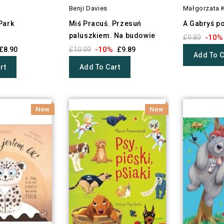
Benji Davies
Małgorzata K
Park
Miś Pracuś. Przesuń
A Gabryś p
paluszkiem. Na budowie
-10%
£9.89
-10%
£8.90
£10.99
£9.89
Add To C
rt
Add To Cart
New
New