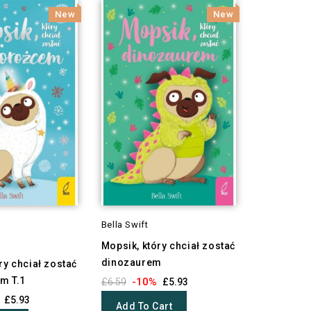
New
New
Bella Swift
Mopsik, który chciał zostać
dinozaurem
ry chciał zostać
m T.1
-10%
£6.59
£5.93
£5.93
Add To Cart