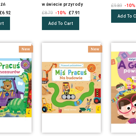
aźń
w świecie przyrody
-10%
£9.89
-10%
£6.92
£8.79
£7.91
Add To C
rt
Add To Cart
New
New