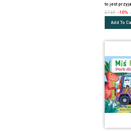
to jest przyj
-10%
£7.69
Add To Ca