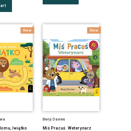
art
New
New
owa
Benji Davies
domu, lwiątko
Miś Pracuś. Weterynarz