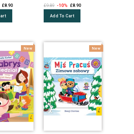
-10%
£8.90
£9.89
£8.90
art
Add To Cart
New
New