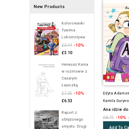
New Products
Kolorowanki
Tuwima.
Lokomotywa
-10%
£3.44
£3.10
Ireneusz Kania
w rozmowie z
Cezarym
Łasiczką
-10%
£7.25
Edyta Adamo
£6.53
Kamila Guryn
Ana idzie do
Raport z
-10%
£8.79
oblężonego
umysłu. Drugi
Add To Ca