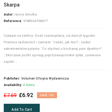
Skarpa
Autor:
Iwona Smolka
Reference:
9788364708077
Czekam na telefon. Dość niecierpliwie, od dwóch tygodni.
Powinna zadzwonić i zamiast: `Cześć, jak leci?`, zadać
sakramentalne pytanie: `Co słychać u kochanej pani dyrektor?
`.Skórzane portki opinają pięćdziesięcioletni tyłek, czerwone
szpilki...
Publisher:
Volumen Oficyna Wydawnicza
Availability:
4 Items
£6.92
£7.69
SAVE 10%
Add To Cart