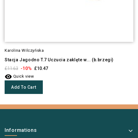
Karolina Wilczyńska
Stacja Jagodno T.7 Uczucia zaklęte w... (b.brzegi)
-10%
£11.63
£10.47

Quick view
Add To Cart
Informations