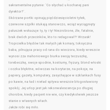
sakramentalne pytanie: `Co słychać u kochanej pani
dyrektor?`.
Skórzane portki opinają pięćdziesięcioletni tyłek,
czerwone szpilki stukają stanowczo, wciąż wyciągnięty
paluszek wskazuje: ty, ty i ty! Niezrobione, źle, fatalnie,
brak dwóch przecinków, kto to redagował?! Wrzask!
Tropicielka błędów tak małych jak komary, toksyczna
baba, pilnująca pracy od rana do wieczora, kiedy wreszcie
wynosi zza mahoniowego biurka swoją teczuszkę,
torebeczkę, swoje spodnie, kostiumy, fryzury, blond włoski
i oczka błękitne, wówczas na korytarze, na pokoje, na
papiery, gazety, komputery, zasychające w szklankach fusy
po kawie, na ład i nieład spływa wreszcie błogosławiony
spokój. Jej urlop jest jak rekonwalescencja po długiej
chorobie, kiedy pacjent nie wie, czy kiedykolwiek jeszcze
stanie o własnych siłach.
Jakże robi się miło.