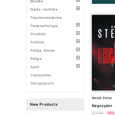
Muzyka
Nauka i technika
Popularnonaukowa
Parapsychologia
Poradniki
Podróże
Poezja, dramat
Religia
Sport
Czasopisma
Obcojęzyczne
Marek Stelar
New Products
Negocjator
-10%
£10.99