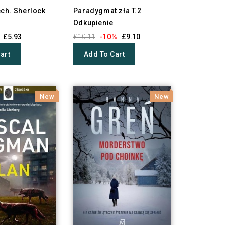
ech. Sherlock
Paradygmat zła T.2
Odkupienie
-10%
£5.93
£10.11
£9.10
art
Add To Cart
New
New