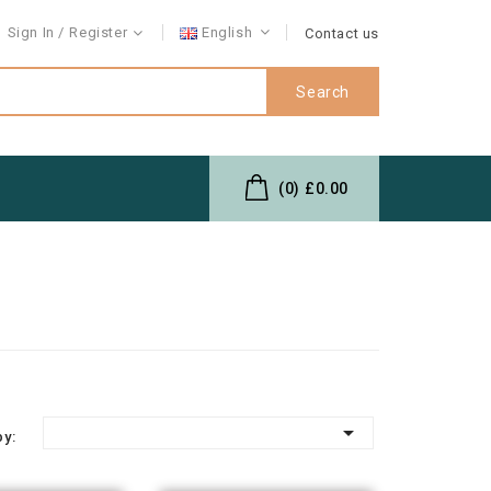
Sign In
Register
English
Contact us
Search
(0)
£0.00

by: