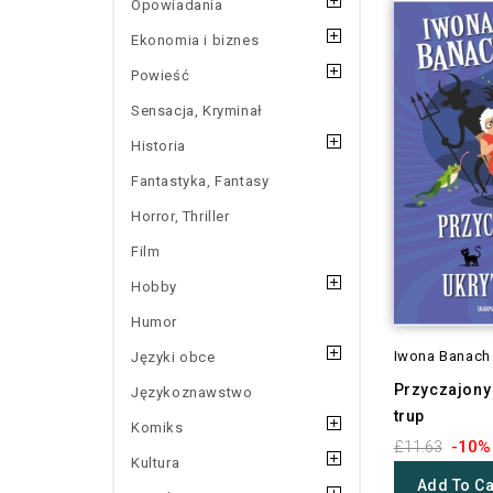
Opowiadania
Ekonomia i biznes
Powieść
Sensacja, Kryminał
Historia
Fantastyka, Fantasy
Horror, Thriller
Film
Hobby
Humor
Iwona Banach
Języki obce
Przyczajony 
Językoznawstwo
trup
Komiks
-10%
£11.63
Kultura
Add To Ca