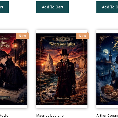
rt
Add To Cart
Add To C
New
New
Doyle
Maurice Leblanc
Arthur Conan