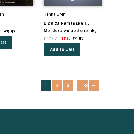
an
Hanna Greń
Dioniza Remańska T.7
Morderstwo pod choinkę
%
£9.87
-10%
£10.97
£9.87
art
Add To Cart
…
1
2
3
190