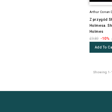
Arthur Conan 
Z przygód S
Holmesa. Sh
Holmes
-10%
£9.89
Add To Ca
Showing 1-1