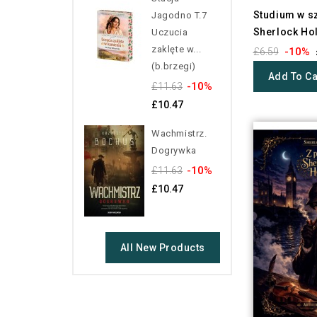
Studium w sz
Jagodno T.7
Sherlock Ho
Uczucia
zaklęte w...
-10%
£6.59
(b.brzegi)
Add To Ca
-10%
£11.63
£10.47
Wachmistrz.
Dogrywka
-10%
£11.63
£10.47
All New Products