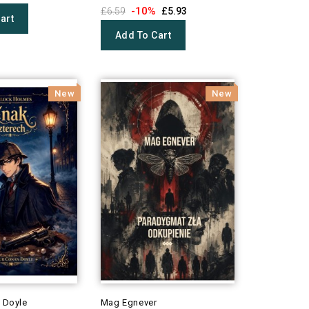
-10%
£6.59
£5.93
art
Add To Cart
New
New
 Doyle
Mag Egnever