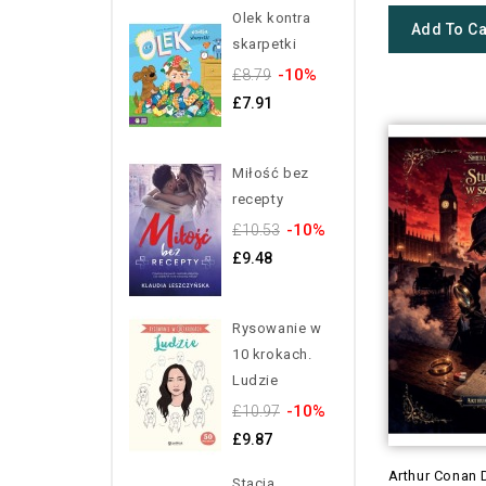
Olek kontra
Add To Ca
skarpetki
-10%
£8.79
£7.91
Miłość bez
recepty
-10%
£10.53
£9.48
Rysowanie w
10 krokach.
Ludzie
-10%
£10.97
£9.87
Arthur Conan 
Stacja