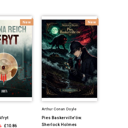
New
New
h
Arthur Conan Doyle
Afryt
Pies Baskerville'ów.
Sherlock Holmes
%
£10.86