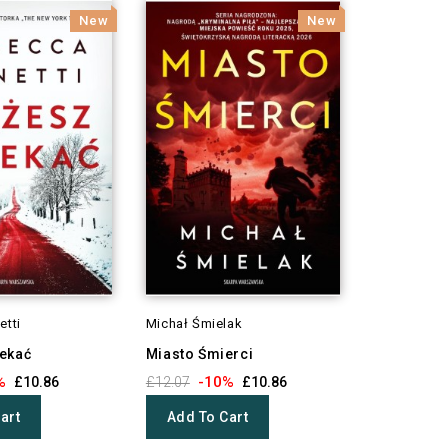
New
New
etti
Michał Śmielak
ekać
Miasto Śmierci
%
-10%
£10.86
£12.07
£10.86
art
Add To Cart