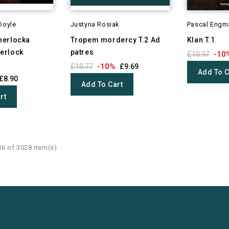
Doyle
Justyna Rosiak
Pascal Engm
herlocka
Tropem mordercy T.2 Ad
Klan T.1
erlock
patres
-10
£10.97
-10%
£10.77
£9.69
Add To C
£8.90
Add To Cart
rt
6 of 3028 item(s)