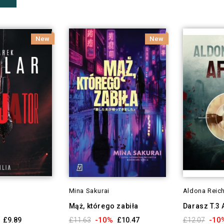
New
New
Mina Sakurai
Aldona Reic
Mąż, którego zabiła
Darasz T.3 
-10%
-10
£9.89
£11.63
£10.47
£12.07