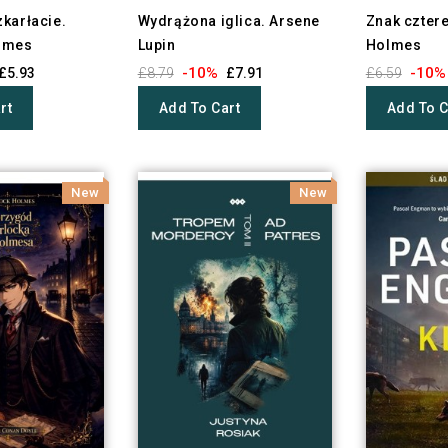
karłacie.
Wydrążona iglica. Arsene
Znak czter
lmes
Lupin
Holmes
-10%
-10%
£5.93
£8.79
£7.91
£6.59
rt
Add To Cart
Add To C
New
New