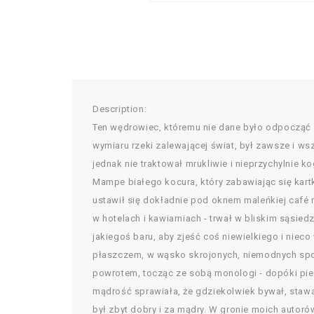
Description:
Ten wędrowiec, któremu nie dane było odpocząć -
wymiaru rzeki zalewającej świat, był zawsze i ws
jednak nie traktował mrukliwie i nieprzychylnie 
Mampe białego kocura, który zabawiając się kart
ustawił się dokładnie pod oknem maleńkiej café 
w hotelach i kawiarniach - trwał w bliskim sąsie
jakiegoś baru, aby zjeść coś niewielkiego i niec
płaszczem, w wąsko skrojonych, niemodnych spodn
powrotem, tocząc ze sobą monologi - dopóki pier
mądrość sprawiała, że gdziekolwiek bywał, staw
był zbyt dobry i za mądry. W gronie moich autoró