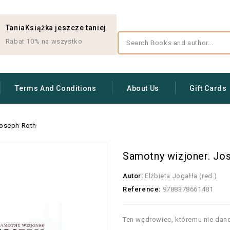
TaniaKsiążka jeszcze taniej
Rabat 10% na wszystko
Terms And Conditions
About Us
Gift Cards
Joseph Roth
Samotny wizjoner. Jo
Autor:
Elżbieta Jogałła (red.)
Reference:
9788378661481
Ten wędrowiec, któremu nie dane