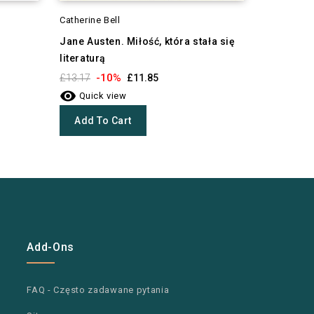
Catherine Bell
Halina Pie
Jane Austen. Miłość, która stała się
Z nadziej
literaturą
-1
£10.99

-10%
£13.17
£11.85
Quick 

Quick view
Add To
Add To Cart
Add-Ons
FAQ - Często zadawane pytania