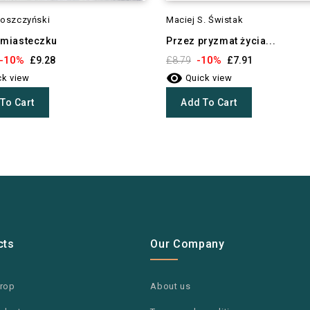
oszczyński
Maciej S. Świstak
 miasteczku
Przez pryzmat życia...
-10%
-10%
£9.28
£8.79
£7.91

k view
Quick view
To Cart
Add To Cart
cts
Our Company
drop
About us