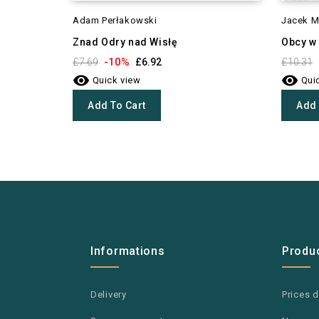
Adam Perłakowski
Jacek M
Znad Odry nad Wisłę
Obcy w
-10%
£7.69
£6.92
£10.31


Quick view
Quic
Add To Cart
Add 
Informations
Produ
Delivery
Prices 