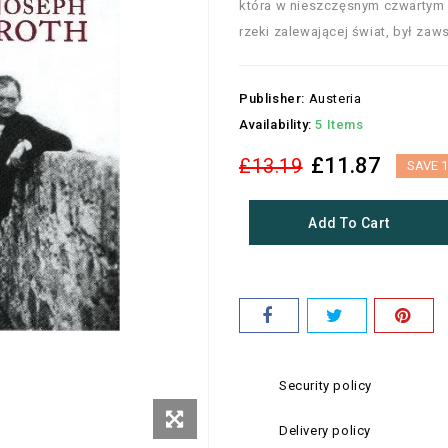
która w nieszczęsnym czwartym d
rzeki zalewającej świat, był za
Publisher:
Austeria
Availability:
5 Items
£11.87
£13.19
SAVE 
Add To Cart
Security policy
Delivery policy