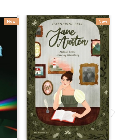
New
New