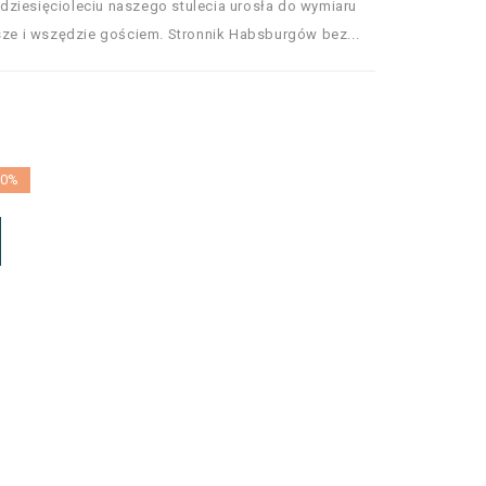
ziesięcioleciu naszego stulecia urosła do wymiaru
wsze i wszędzie gościem. Stronnik Habsburgów bez...
10%