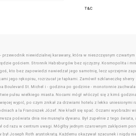
T&C
 przewodnik niewidzialnej karawany, która w nieszczęsnym czwartym d
zędzie gościem. Stronnik Habsburgów bez ojczyzny. Kosmopolita i mnic
kogoś, kto bez zapowiedzi nawiedzał jego samotnię, lecz uprzejmie za
kami jego rękopisu, rozrzucał je łapkami. Zamówił szklaneczkę sherry
na Boulevard St. Michel i - godzina po godzinie - monotonnie zachwal
dztwie pulsu wielkiego miasta. Nocami mógł włóczyć się z kimś godzin
o więcej wypić, po czym znikał za drzwiami hotelu z lekko uniesionym
iach a la Franciszek Józef. Nie kładł się spać. Oczami wyobraźni wi
wsza poświata dnia nie musnęła dywanu. Był zupełnie z tego świata, 
ał od razu w centrum uwagi. Mógłby jednym czarownym zaklęciem porw
w był Joseph Roth arystokratą. Każdemu okazywał szacunek i nigdy nie