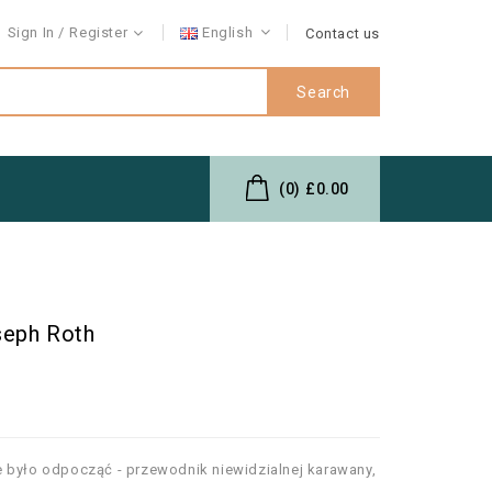
Sign In
Register
English
Contact us
Search
(0)
£0.00
seph Roth
 było odpocząć - przewodnik niewidzialnej karawany,