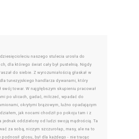
ziesięcioleciu naszego stulecia urosła do
h, dla którego świat cały był pustelnią. Nigdy
praszał do siebie. Z wyrozumiałością głaskał w
 dla tunezyjskiego handlarza dywanami, który
ał swój towar. W najgłębszym skupieniu pracował
ami po ulicach, gadać, milczeć, wpadać do
i ramionami, okrytymi brązowym, luźno opadającym
działem, jak nocami chodził po pokoju tam i z
a jednak oddzielony od ludzi swoją mądrością. Ta
ać za sobą, niczym szczurołap, masy, ale na to
 podnosił głosu, był dla każdego - nie tracąc