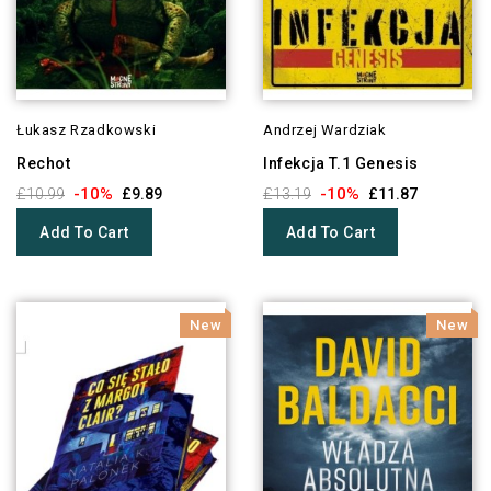
Łukasz Rzadkowski
Andrzej Wardziak
Rechot
Infekcja T.1 Genesis
-10%
-10%
£10.99
£9.89
£13.19
£11.87
Add To Cart
Add To Cart
New
New