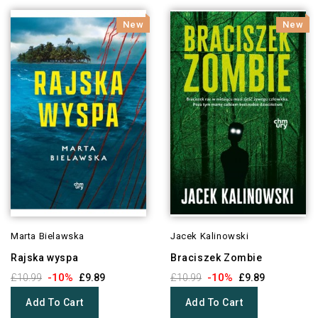
New
New
Marta Bielawska
Jacek Kalinowski
Rajska wyspa
Braciszek Zombie
-10%
-10%
£10.99
£9.89
£10.99
£9.89
Add To Cart
Add To Cart