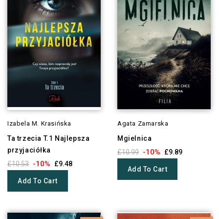
Izabela M. Krasińska
Agata Zamarska
Ta trzecia T.1 Najlepsza
Mgielnica
przyjaciółka
-10%
£10.99
£9.89
-10%
£10.53
£9.48
Add To Cart
Add To Cart