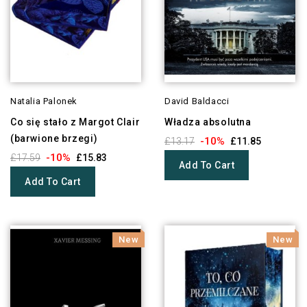
Natalia Palonek
David Baldacci
Co się stało z Margot Clair
Władza absolutna
(barwione brzegi)
-10%
£13.17
£11.85
-10%
£17.59
£15.83
Add To Cart
Add To Cart
New
New