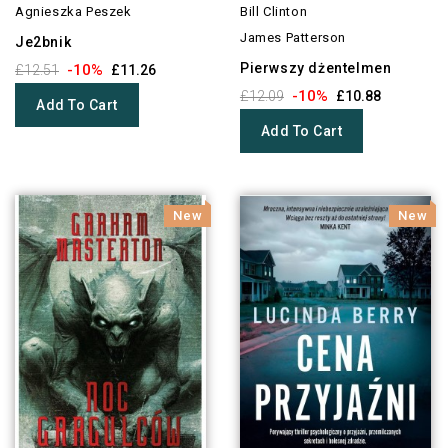
Agnieszka Peszek
Bill Clinton
James Patterson
Je2bnik
Pierwszy dżentelmen
-10%
£12.51
£11.26
-10%
£12.09
£10.88
Add To Cart
Add To Cart
New
New