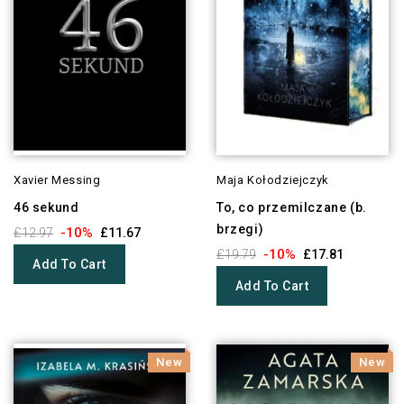
Xavier Messing
Maja Kołodziejczyk
46 sekund
To, co przemilczane (b.
brzegi)
-10%
£12.97
£11.67
-10%
£19.79
£17.81
Add To Cart
Add To Cart
New
New