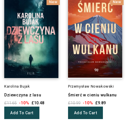
New
New
Karolina Bujak
Przemysław Nowakowski
Dziewczyna z lasu
Śmierć w cieniu wulkanu
-10%
-10%
£11.65
£10.48
£10.99
£9.89
Add To Cart
Add To Cart