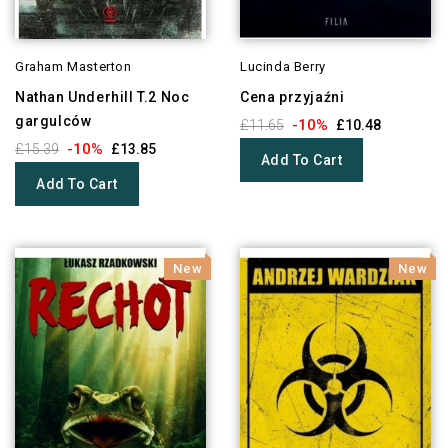
Graham Masterton
Lucinda Berry
Nathan Underhill T.2 Noc
Cena przyjaźni
gargulców
-10%
£11.65
£10.48
-10%
£15.39
£13.85
Add To Cart
Add To Cart
New
New