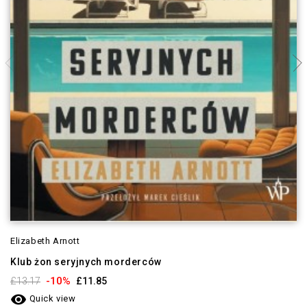
Elizabeth Arnott
Klub żon seryjnych morderców
-10%
£13.17
£11.85

Quick view