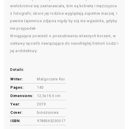
wielokrotnie się zastanawiała, kim są kobieta i mężczyzna
z fotografii, skoro jej rodzice wyglądają zupełnie inaczej. I
pewnie tajemnica zdjęcia nigdy by się nie wyjaśniła, gdyby
nie przypadek
Wciągająca powieść o poszukiwaniu własnych korzeni, w
ciekawy sposób nawiązująca do nieodległej historii Łodzi i
jej architektury.
Details:
Writer:
Małgorzata Kur
Pages:
140
Dimensions:
12,5x19,5 cm
Year:
2019
Cover:
broszurowa
ISBN:
9788365230317