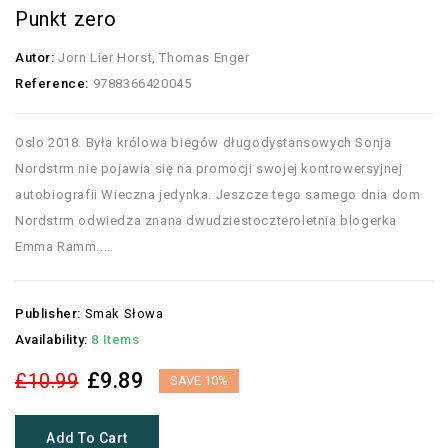
Punkt zero
Autor:
Jorn Lier Horst, Thomas Enger
Reference:
9788366420045
Oslo 2018. Była królowa biegów długodystansowych Sonja
Nordstrm nie pojawia się na promocji swojej kontrowersyjnej
autobiografii Wieczna jedynka. Jeszcze tego samego dnia dom
Nordstrm odwiedza znana dwudziestoczteroletnia blogerka
Emma Ramm....
Publisher:
Smak Słowa
Availability:
8 Items
£9.89
£10.99
SAVE 10%
Add To Cart