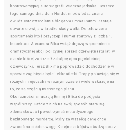
kontrowersyjnej autobiografii Wieczna jedynka. Jeszcze
tego samego dnia dom Nordstrm odwiedza znana
dwudziestoczteroletnia blogerka Emma Ramm. Zastaje
otwarte drzwi, a w środku ślady walki. Do telewizora
sportsmenki ktoś przyczepił numer startowy z liczbą 1.
Inspektora Alexandra Blixa wciąż dręczą wspomnienia
dramatycznej akcji policyjnej sprzed dziewiętnastu lat, w
czasie której zastrzelił zabójcę ojca pięcioletniej
dziewczynki. Teraz Blix ma poprowadzić dochodzenie w
sprawie zaginięcia byłej lekkoatletki. Tropy pojawiają się w
różnych miejscach i w różnym czasie i wiele wskazuje na
to, że są częścią misternego planu.
Okoliczności zmuszają Emmę i Blixa do podjęcia
współpracy. Każde z nich na swój sposób stara się
zdemaskować i powstrzymać metodycznego,
bezlitosnego mordercę, który za wszelką cenę chce
zwrócić na siebie uwagę. Kolejne zabójstwa budzą coraz