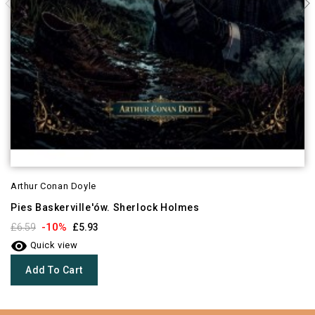
Arthur Conan Doyle
Pies Baskerville'ów. Sherlock Holmes
-10%
£6.59
£5.93

Quick view
Add To Cart