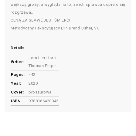
większą grozę, a wygląda na to, że ich sprawca dopiero się
rozgrzewa...
CENĄ ZA SŁAWĘ JEST ŚMIERĆ!
Metodyczny i ekscytujący Elin Brend Bjrhei, VG
Details:
Jorn Lier Horst
Writer:
Thomas Enger
Pages:
442
Year:
2020
Cover:
broszurowa
ISBN:
9788366420045