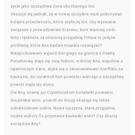
życie jako szczęśliwa żona ukochanego Gio.
Okazuje się jednak, że w nowej ojczyźnie musi pokonywać
kolejne przeciwności, które zsyła jej los. Czy wyzwania
związane z prowadzeniem biznesu, bunt starszej córki
Niny i tęsknota za utraconą przyjaźnią Timara to jedyne
problemy, które Ana będzie musiała rozwiązać?
Niespodziewany wyjazd Giorgiego na granicę z Osetią
Południową staje się osią historii, w której Ana, wspólnie z
tajemniczym Vano, styka się z okrucieństwami konfliktu na
Kaukazie, do ostatnich kart powieści walcząc o szczęśliwy
powrót męża do domu.
Dla Any, znanej już Czytelniczkom bohaterki powieści
Gruzińskie wino, powrót do Gruzji okazuje się także
odnalezieniem siebie. Nowa ojczyzna, stare przyjaźnie,
trudne wybory Co przyniesie kaukaski wiatr? Czy zburzy
szczęście Any?