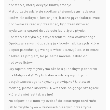
bohaterka, której decyzje budzą emocje.
Małgorzacie udaje się spotkać z tajemniczym nadawcą
listów, ale odkrycie, kim on jest, bardzo ją zaskakuje. Musi
ponownie zajrzeć w przeszłość, by przeanalizować
wydarzenia sprzed dwudziestu lat, a życie płynie.
Bohaterka boryka się z wydarzeniami dnia codziennego.
Oprócz własnych, dopadają ją kłopoty najbliższych, które
często przesłaniają walkę o własne szczęście. A to może
czekać za progiem, bo jej serce mocniej zabiło do
nadawcy listów
Czy tajemniczy mężczyzna okaże się idealnym partnerem
dla Małgorzaty? Czy bohaterce uda się wydobyć z
dotychczasowego toksycznego związku? Uratować
rodzinę, pomóc siostrze? A wreszcie osiągnąć szczęście,
które dla niej jest tak ważne?
Na odpowiedzi musimy czekać do ostatniego rozdziału,
jak to zwykle bywa w historiach pisanych przez życie.