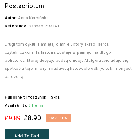
Postscriptum
Autor:
Anna Karpińska
Reference:
9788381693141
Drugi tom cyklu "Pamiętaj o mnie", który skradł serca
czytelniczkom. Ta historia zostaje w pamięci na długo. I
bohaterka, której decyzje budzą emocje.Małgorzacie udaje się
spotkać z tajemniczym nadawcą listów, ale odkrycie, kim on jest,
bardzo ją...
Publisher:
Prószyński i S-ka
Availability:
5 Items
£8.90
£9.89
SAVE 10%
Add To Cart