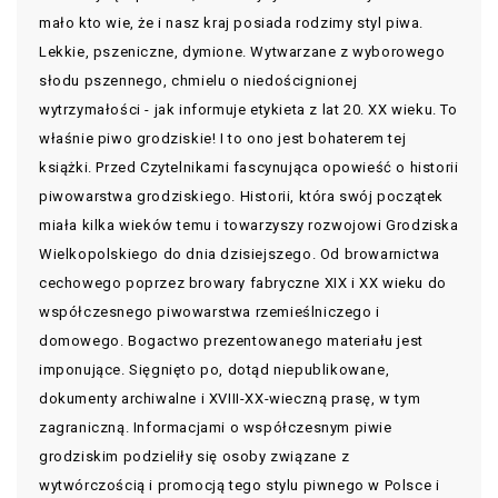
mało kto wie, że i nasz kraj posiada rodzimy styl piwa.
Lekkie, pszeniczne, dymione. Wytwarzane z wyborowego
słodu pszennego, chmielu o niedoścignionej
wytrzymałości - jak informuje etykieta z lat 20. XX wieku. To
właśnie piwo grodziskie! I to ono jest bohaterem tej
książki. Przed Czytelnikami fascynująca opowieść o historii
piwowarstwa grodziskiego. Historii, która swój początek
miała kilka wieków temu i towarzyszy rozwojowi Grodziska
Wielkopolskiego do dnia dzisiejszego. Od browarnictwa
cechowego poprzez browary fabryczne XIX i XX wieku do
współczesnego piwowarstwa rzemieślniczego i
domowego. Bogactwo prezentowanego materiału jest
imponujące. Sięgnięto po, dotąd niepublikowane,
dokumenty archiwalne i XVIII-XX-wieczną prasę, w tym
zagraniczną. Informacjami o współczesnym piwie
grodziskim podzieliły się osoby związane z
wytwórczością i promocją tego stylu piwnego w Polsce i