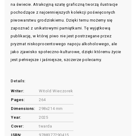
na świecie. Atrakcyjną szatę graficzną tworzą ilustracje
pochodzące z najcenniejszych kolekcji poświęconych
piwowarstwu grodziskiemu. Dzięki temu możemy się
zapoznać z unikatowymi pamiątkami. Tę wyjątkową
publikację, w której piwo nie jest postrzegane przez
pryzmat niskoprocentowego napoju alkoholowego, ale
jako zjawisko społeczno-kulturowe, dzięki któremu życie
jest pełniejsze i jaśniejsze, szczerze polecamy.
Details:
Writer:
Witold Wieczorek
Pages:
264
Dimensions:
298x214 mm
Year:
2025
Cover:
twarda
ISBN:
9788377290415