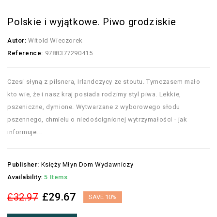
Polskie i wyjątkowe. Piwo grodziskie
Autor:
Witold Wieczorek
Reference:
9788377290415
Czesi słyną z pilsnera, Irlandczycy ze stoutu. Tymczasem mało
kto wie, że i nasz kraj posiada rodzimy styl piwa. Lekkie,
pszeniczne, dymione. Wytwarzane z wyborowego słodu
pszennego, chmielu o niedoścignionej wytrzymałości - jak
informuje...
Publisher:
Księży Młyn Dom Wydawniczy
Availability:
5 Items
£29.67
£32.97
SAVE 10%