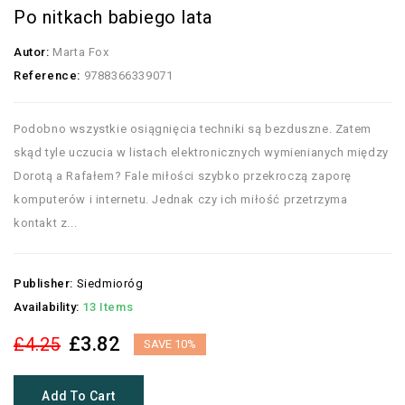
Po nitkach babiego lata
Autor:
Marta Fox
Reference:
9788366339071
Podobno wszystkie osiągnięcia techniki są bezduszne. Zatem
skąd tyle uczucia w listach elektronicznych wymienianych między
Dorotą a Rafałem? Fale miłości szybko przekroczą zaporę
komputerów i internetu. Jednak czy ich miłość przetrzyma
kontakt z...
Publisher:
Siedmioróg
Availability:
13 Items
£3.82
£4.25
SAVE 10%
Add To Cart