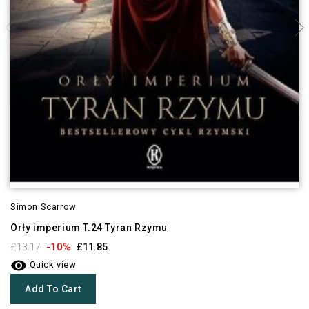
Simon Scarrow
Orły imperium T.24 Tyran Rzymu
-10%
£13.17
£11.85

Quick view
Add To Cart