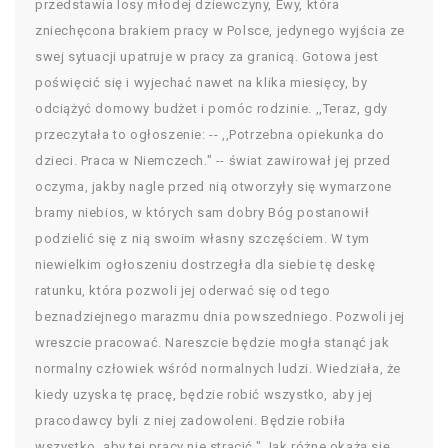
przedstawia losy młodej dziewczyny, Ewy, która
zniechęcona brakiem pracy w Polsce, jedynego wyjścia ze
swej sytuacji upatruje w pracy za granicą. Gotowa jest
poświęcić się i wyjechać nawet na klika miesięcy, by
odciążyć domowy budżet i pomóc rodzinie. ,,Teraz, gdy
przeczytała to ogłoszenie: -- ,,Potrzebna opiekunka do
dzieci. Praca w Niemczech." -- świat zawirował jej przed
oczyma, jakby nagle przed nią otworzyły się wymarzone
bramy niebios, w których sam dobry Bóg postanowił
podzielić się z nią swoim własny szczęściem. W tym
niewielkim ogłoszeniu dostrzegła dla siebie tę deskę
ratunku, która pozwoli jej oderwać się od tego
beznadziejnego marazmu dnia powszedniego. Pozwoli jej
wreszcie pracować. Nareszcie będzie mogła stanąć jak
normalny człowiek wśród normalnych ludzi. Wiedziała, że
kiedy uzyska tę pracę, będzie robić wszystko, aby jej
pracodawcy byli z niej zadowoleni. Będzie robiła
wszystko, aby tej pracy nie stracić." Jak różne okażą się