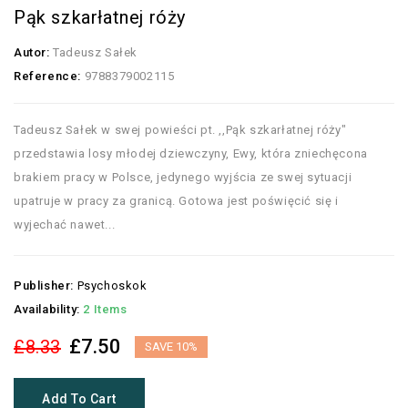
Pąk szkarłatnej róży
Autor:
Tadeusz Sałek
Reference:
9788379002115
Tadeusz Sałek w swej powieści pt. ,,Pąk szkarłatnej róży"
przedstawia losy młodej dziewczyny, Ewy, która zniechęcona
brakiem pracy w Polsce, jedynego wyjścia ze swej sytuacji
upatruje w pracy za granicą. Gotowa jest poświęcić się i
wyjechać nawet...
Publisher:
Psychoskok
Availability:
2 Items
£7.50
£8.33
SAVE 10%
Add To Cart