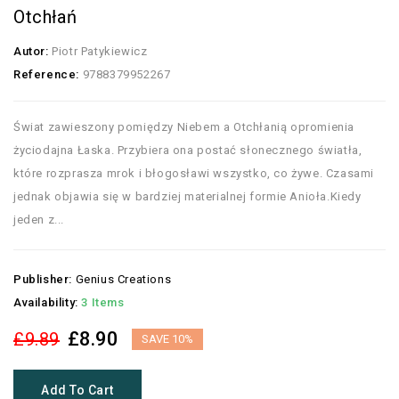
Otchłań
Autor:
Piotr Patykiewicz
Reference:
9788379952267
Świat zawieszony pomiędzy Niebem a Otchłanią opromienia
życiodajna Łaska. Przybiera ona postać słonecznego światła,
które rozprasza mrok i błogosławi wszystko, co żywe. Czasami
jednak objawia się w bardziej materialnej formie Anioła.Kiedy
jeden z...
Publisher:
Genius Creations
Availability:
3 Items
£8.90
£9.89
SAVE 10%
Add To Cart