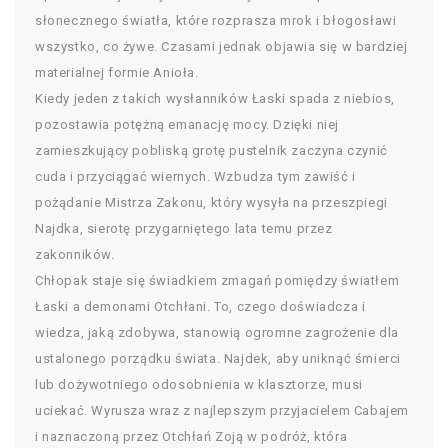
słonecznego światła, które rozprasza mrok i błogosławi
wszystko, co żywe. Czasami jednak objawia się w bardziej
materialnej formie Anioła.
Kiedy jeden z takich wysłanników Łaski spada z niebios,
pozostawia potężną emanację mocy. Dzięki niej
zamieszkujący pobliską grotę pustelnik zaczyna czynić
cuda i przyciągać wiernych. Wzbudza tym zawiść i
pożądanie Mistrza Zakonu, który wysyła na przeszpiegi
Najdka, sierotę przygarniętego lata temu przez
zakonników.
Chłopak staje się świadkiem zmagań pomiędzy światłem
Łaski a demonami Otchłani. To, czego doświadcza i
wiedza, jaką zdobywa, stanowią ogromne zagrożenie dla
ustalonego porządku świata. Najdek, aby uniknąć śmierci
lub dożywotniego odosobnienia w klasztorze, musi
uciekać. Wyrusza wraz z najlepszym przyjacielem Cabajem
i naznaczoną przez Otchłań Zoją w podróż, która