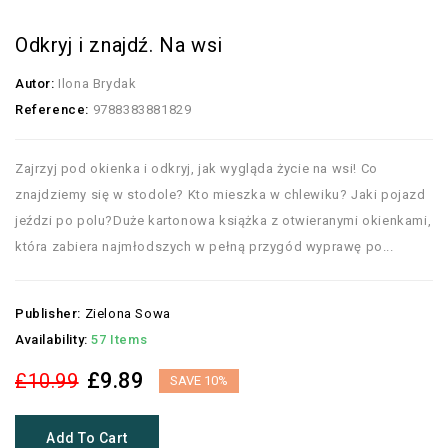
Odkryj i znajdź. Na wsi
Autor:
Ilona Brydak
Reference:
9788383881829
Zajrzyj pod okienka i odkryj, jak wygląda życie na wsi! Co
znajdziemy się w stodole? Kto mieszka w chlewiku? Jaki pojazd
jeździ po polu?Duże kartonowa książka z otwieranymi okienkami,
która zabiera najmłodszych w pełną przygód wyprawę po...
Publisher:
Zielona Sowa
Availability:
57 Items
£9.89
£10.99
SAVE 10%
Add To Cart