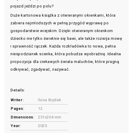
pojazd jeździ po polu?
Duże kartonowa książka z otwieranymi okienkami, która
zabiera najmłodszych w pełną przygód wyprawę po
gospodarstwie wiejskim. Dzięki otwieranym okienkom
dziecko nie tylko świetnie się bawi, ale także rozwija mowę
i sprawność rączek. Każda rozkładówka to nowa, pełna
niespodzianek scenka, która pobudza wyobraźnię. Idealna
propozycja dla ciekawych świata maluchów, które pragną
odkrywać, zgadywać, nazywać.
Details:
Writer:
Ilona Brydak
Pages:
12
Dimensions:
251x204 mm
Year:
2025