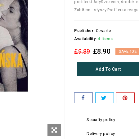
profilerki AdySzczecin, środek n
Zabiłem - słyszy.Profilerka reag
Publisher:
Otwarte
Availability:
4 Items
£8.90
£9.89
SAVE 10%
Add To Cart
Security policy
Delivery policy