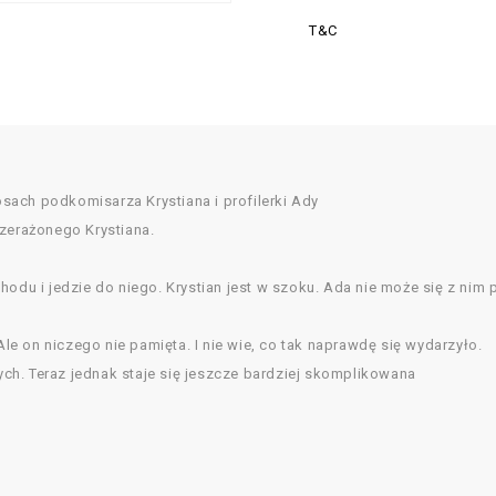
T&C
losach podkomisarza Krystiana i profilerki Ady
rzerażonego Krystiana.
odu i jedzie do niego. Krystian jest w szoku. Ada nie może się z nim 
Ale on niczego nie pamięta. I nie wie, co tak naprawdę się wydarzyło.
wych. Teraz jednak staje się jeszcze bardziej skomplikowana