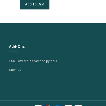

Quick 
Add To Cart
Add To
Add-Ons
FAQ - Często zadawane pytania
Sitemap