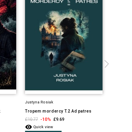
Justyna Rosiak
Arthur Con
k
Tropem mordercy T.2 Ad patres
Studium w
Holmes
-10%
£10.77
£9.69

-1
£6.59
Quick view