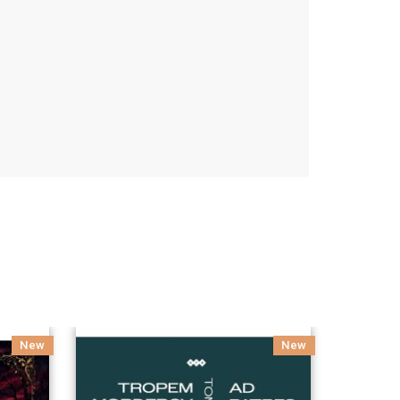
New
New