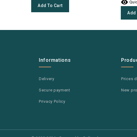

Quic
Add To Cart
Add 
Informations
Produ
Delivery
Prices 
Secure payment
New pr
Privacy Policy