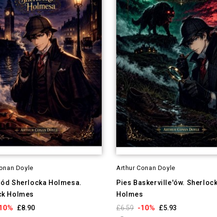
Conan Doyle
Arthur Conan Doyle
gód Sherlocka Holmesa.
Pies Baskerville'ów. Sherloc
ck Holmes
Holmes
10%
-10%
£8.90
£6.59
£5.93