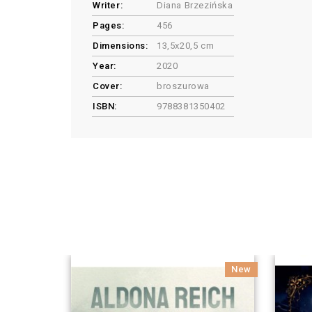
Writer:
Diana Brzezińska
Pages:
456
Dimensions:
13,5x20,5 cm
Year:
2020
Cover:
broszurowa
ISBN:
9788381350402
New