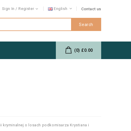
Sign In
Register
English
Contact us
Search
(0)
£0.00
ii kryminalnej o losach podkomisarza Krystiana i