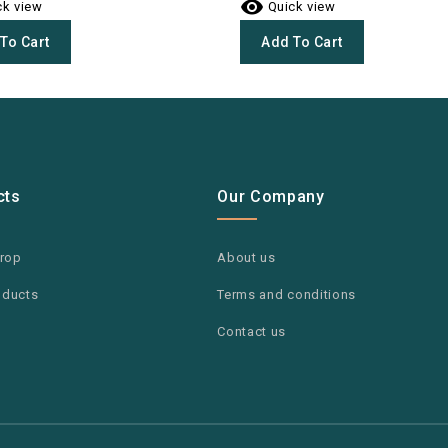

k view
Quick view
To Cart
Add To Cart
cts
Our Company
drop
About us
oducts
Terms and conditions
Contact us