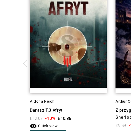
Aldona Reich
Arthur 
Darasz T.3 Afryt
Z przy
Sherlo
-10%
£12.07
£10.86

-
£9.89
Quick view