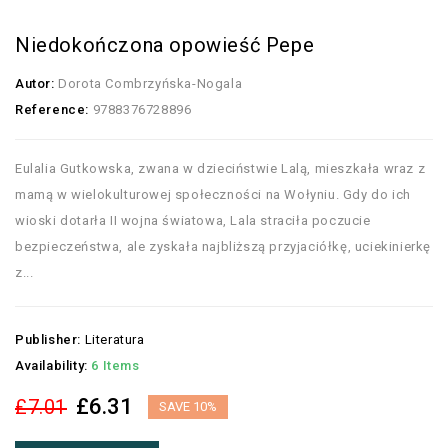
Niedokończona opowieść Pepe
Autor:
Dorota Combrzyńska-Nogala
Reference:
9788376728896
Eulalia Gutkowska, zwana w dzieciństwie Lalą, mieszkała wraz z
mamą w wielokulturowej społeczności na Wołyniu. Gdy do ich
wioski dotarła II wojna światowa, Lala straciła poczucie
bezpieczeństwa, ale zyskała najbliższą przyjaciółkę, uciekinierkę
z...
Publisher:
Literatura
Availability:
6 Items
£6.31
£7.01
SAVE 10%