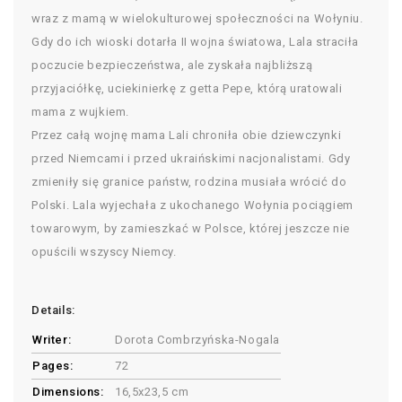
wraz z mamą w wielokulturowej społeczności na Wołyniu.
Gdy do ich wioski dotarła II wojna światowa, Lala straciła
poczucie bezpieczeństwa, ale zyskała najbliższą
przyjaciółkę, uciekinierkę z getta Pepe, którą uratowali
mama z wujkiem.
Przez całą wojnę mama Lali chroniła obie dziewczynki
przed Niemcami i przed ukraińskimi nacjonalistami. Gdy
zmieniły się granice państw, rodzina musiała wrócić do
Polski. Lala wyjechała z ukochanego Wołynia pociągiem
towarowym, by zamieszkać w Polsce, której jeszcze nie
opuścili wszyscy Niemcy.
Details:
Writer:
Dorota Combrzyńska-Nogala
Pages:
72
Dimensions:
16,5x23,5 cm