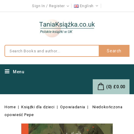
Sign In
Register
English
Search
Menu
(0)
£0.00
Home
Książki dla dzieci
Opowiadania
Niedokończona
opowieść Pepe