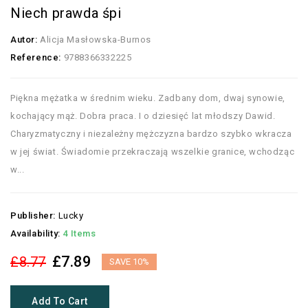
Niech prawda śpi
Autor:
Alicja Masłowska-Burnos
Reference:
9788366332225
Piękna mężatka w średnim wieku. Zadbany dom, dwaj synowie,
kochający mąż. Dobra praca. I o dziesięć lat młodszy Dawid.
Charyzmatyczny i niezależny mężczyzna bardzo szybko wkracza
w jej świat. Świadomie przekraczają wszelkie granice, wchodząc
w...
Publisher:
Lucky
Availability:
4 Items
£7.89
£8.77
SAVE 10%
Add To Cart