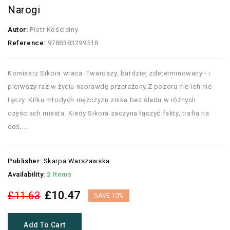
Narogi
Autor:
Piotr Kościelny
Reference:
9788383299518
Komisarz Sikora wraca. Twardszy, bardziej zdeterminowany - i
pierwszy raz w życiu naprawdę przerażony.Z pozoru nic ich nie
łączy. Kilku młodych mężczyzn znika bez śladu w różnych
częściach miasta. Kiedy Sikora zaczyna łączyć fakty, trafia na
coś,...
Publisher:
Skarpa Warszawska
Availability:
2 Items
£10.47
£11.63
SAVE 10%
Add To Cart