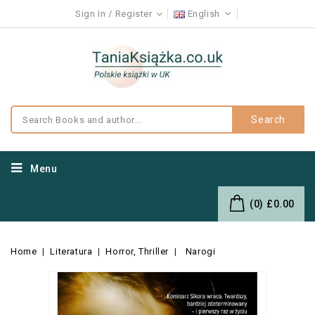
Sign In
Register
English
Search
Menu
(0)
£0.00
Home
Literatura
Horror, Thriller
Narogi