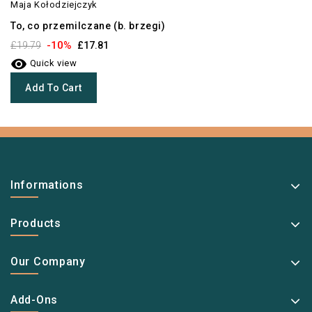
Maja Kołodziejczyk
To, co przemilczane (b. brzegi)
-10%
£19.79
£17.81

Quick view
Add To Cart
Informations
Products
Our Company
Add-Ons