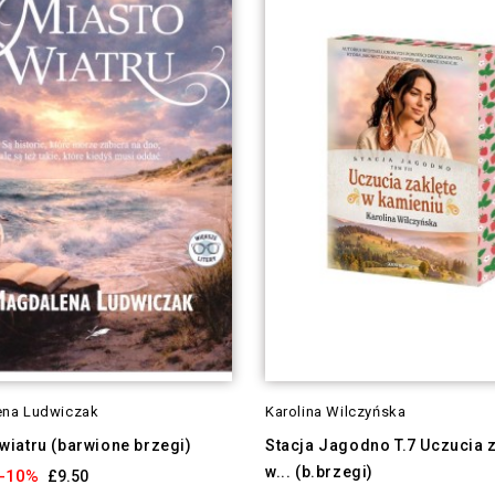
na Ludwiczak
Karolina Wilczyńska
wiatru (barwione brzegi)
Stacja Jagodno T.7 Uczucia z
w... (b.brzegi)
-10%
£9.50