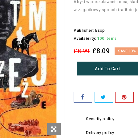
Afryki w poszukiwaniu ojca, śla
w zagadkowy sposób trafił do je
Publisher:
Ezop
Availability:
100 Items
£8.09
£8.99
SAVE 10%
Add To Cart
Security policy
Delivery policy