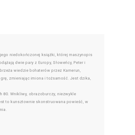
 jego niedokończonej książki, której maszynopis
dążają dwie pary z Europy, Słoweńcy, Peter i
 Wybrzeża wiedzie bohaterów przez Kamerun,
grę, zmieniając imiona i tożsamość. Jest dzika,
h 80. Wnikliwy, obrazoburczy, niezwykle
jest to kunsztownie skonstruowana powieść, w
nia.