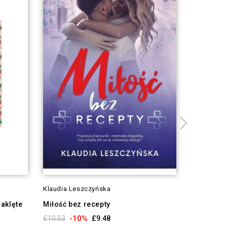
Klaudia Leszczyńska
Klaudia L
aklęte
Miłość bez recepty
Skazani n
-10%
-1
£10.53
£9.48
£10.97