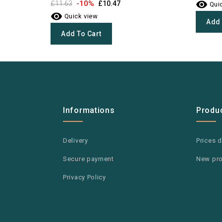

-10%
£11.63
£10.47
Quic

Quick view
Add 
Add To Cart
Informations
Produ
Delivery
Prices 
Secure payment
New pr
Privacy Policy