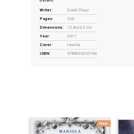
Details:
Writer:
Evald Flisar
Pages:
320
Dimensions:
12,8x20,5 cm
Year:
2017
Cover:
twarda
ISBN:
9788365230164
New