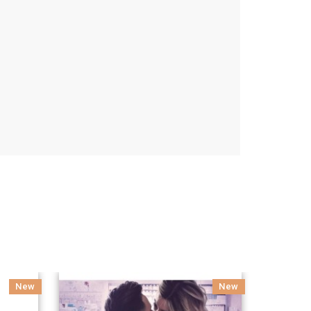
New
New