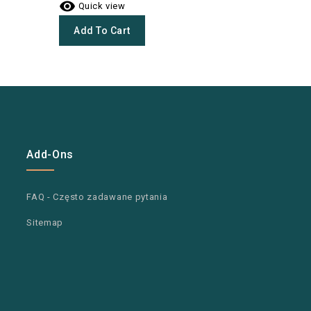


Quick view
Quick 
Add To Cart
Add To
Add-Ons
FAQ - Często zadawane pytania
Sitemap