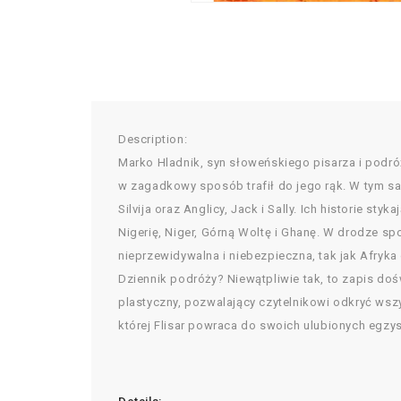
Description:
Marko Hladnik, syn słoweńskiego pisarza i podró
w zagadkowy sposób trafił do jego rąk. W tym sam
Silvija oraz Anglicy, Jack i Sally. Ich historie
Nigerię, Niger, Górną Woltę i Ghanę. W drodze sp
nieprzewidywalna i niebezpieczna, tak jak Afryka 
Dziennik podróży? Niewątpliwie tak, to zapis do
plastyczny, pozwalający czytelnikowi odkryć wsz
której Flisar powraca do swoich ulubionych egzyst