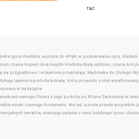
T&C
żnika Igora Hladnika, wyrusza do Afryki w poszukiwaniu ojca, śladami
ym czasie tropem innej książki Hladnika Biały jeździec, czarny koń po
 stykają się przypadkowo i wzajemnie przeplatają. Wędrówka do Złotego
otykają tajemniczą młodą kobietę, która prowadzi z nimi wyrafinowaną 
opisana w tej książce.
świadczeń samego Flisara z jego podróży po Afryce Zachodniej w latac
ystkie smaki czarnego kontynentu. Ale też, a może przede wszystkim 
encjalnych tematów, stawiając pytania o sens ludzkiego życia i działa