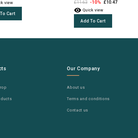
-10%
£11.63
£10.47
k view

Quick view
To Cart
Add To Cart
cts
Our Company
drop
About us
oducts
Terms and conditions
Contact us