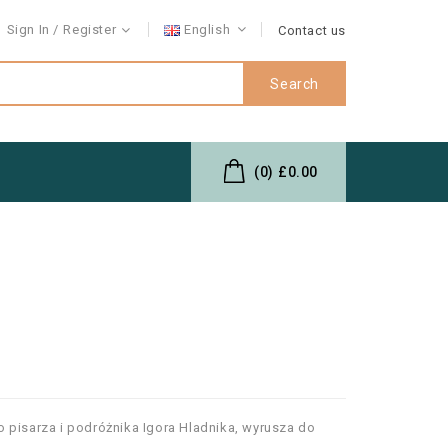
Sign In
Register
English
Contact us
Search
(0)
£0.00
 pisarza i podróżnika Igora Hladnika, wyrusza do