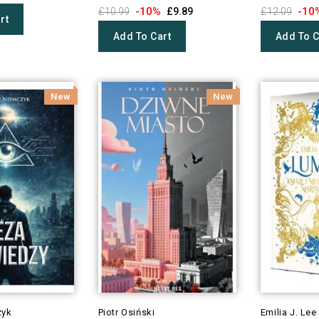
-10%
-10
£10.99
£9.89
£12.09
rt
Add To Cart
Add To C
New
New
zyk
Piotr Osiński
Emilia J. Lee