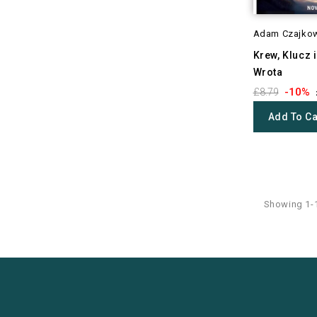
Adam Czajko
Krew, Klucz 
Wrota
-10%
£8.79
Add To Ca
Showing 1-1