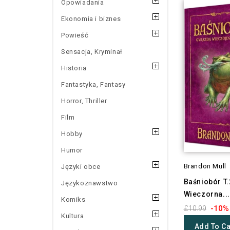
Opowiadania
Ekonomia i biznes
Powieść
Sensacja, Kryminał
Historia
Fantastyka, Fantasy
Horror, Thriller
Film
Hobby
Humor
Brandon Mull
Języki obce
Baśniobór T
Językoznawstwo
Wieczorna...
Komiks
-10%
£10.99
Kultura
Add To Ca