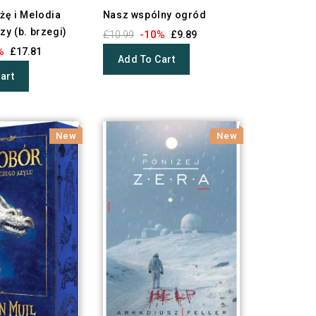
żę i Melodia
Nasz wspólny ogród
zy (b. brzegi)
-10%
£10.99
£9.89
%
£17.81
Add To Cart
art
New
New