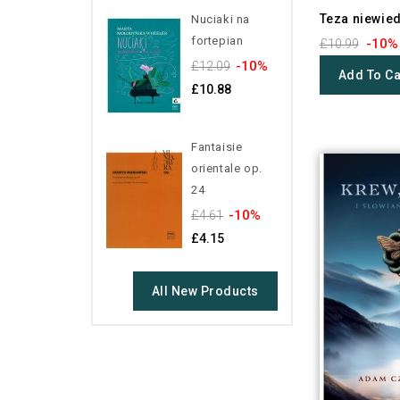
Teza niewie
Nuciaki na
fortepian
-10%
£10.99
-10%
£12.09
Add To Ca
£10.88
Fantaisie
orientale op.
24
-10%
£4.61
£4.15
All New Products