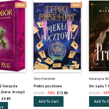
New
New
Terry Pratchett
Katarzyna Wi
.2 Gwiazda
Piekło pocztowe
Dni sądu T.
 (barw. brzegi)
-10%
-10
£14.29
£12.86
£12.09
£9.89
Add To Cart
Add To C
rt