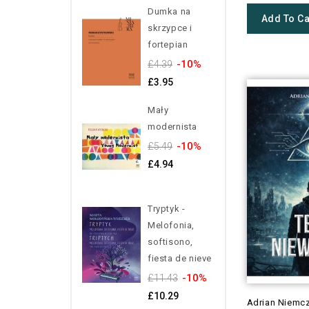
Dumka na
Add To Ca
skrzypce i
fortepian
-10%
£4.39
£3.95
Mały
modernista
-10%
£5.49
£4.94
Tryptyk -
Melofonia,
softisono,
fiesta de nieve
-10%
£11.43
£10.29
Adrian Niemc