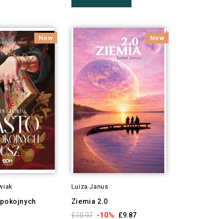
New
New
wiak
Luiza Janus
spokojnych
Ziemia 2.0
-10%
£10.97
£9.87