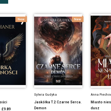
New
New
Sylwia Gudyka
Anna Piecho
ości
Jaskółka T.2 Czarne Serca.
Miasto nie
Demon
dusz
£9.89