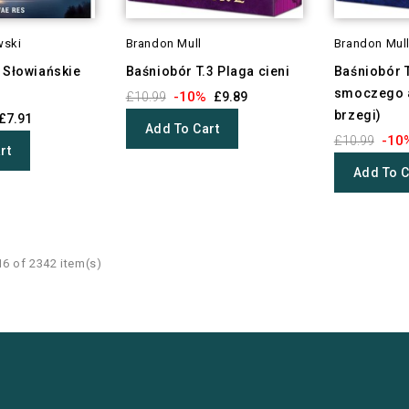
wski
Brandon Mull
Brandon Mul
i Słowiańskie
Baśniobór T.3 Plaga cieni
Baśniobór 
smoczego a
-10%
£10.99
£9.89
brzegi)
£7.91
Add To Cart
-10
£10.99
rt
Add To C
6 of 2342 item(s)