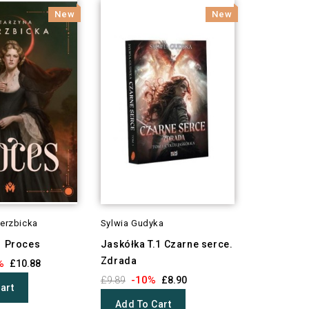
New
New
erzbicka
Sylwia Gudyka
1 Proces
Jaskółka T.1 Czarne serce.
Zdrada
%
£10.88
-10%
£9.89
£8.90
art
Add To Cart