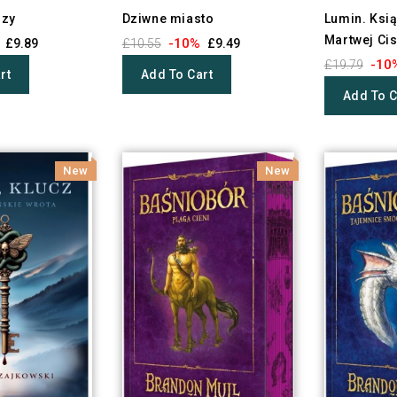
dzy
Dziwne miasto
Lumin. Ksią
Martwej Cis
-10%
£9.89
£10.55
£9.49
-10
£19.79
rt
Add To Cart
Add To C
New
New