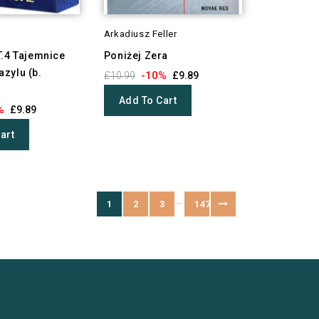
l
Arkadiusz Feller
T.4 Tajemnice
Poniżej Zera
zylu (b.
-10%
£10.99
£9.89
Add To Cart
%
£9.89
art
…
1
2
3
147