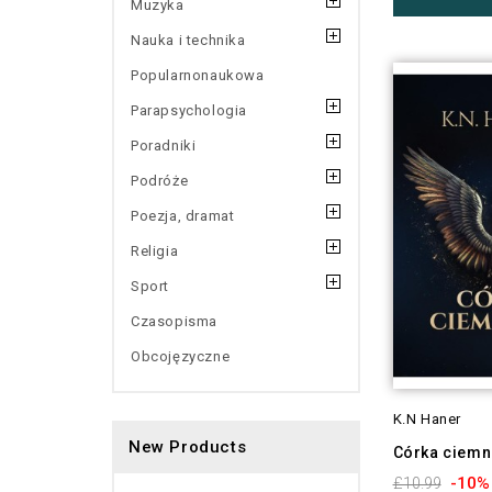
Muzyka
Nauka i technika
Popularnonaukowa
Parapsychologia
Poradniki
Podróże
Poezja, dramat
Religia
Sport
Czasopisma
Obcojęzyczne
K.N Haner
New Products
Córka ciemn
-10%
£10.99