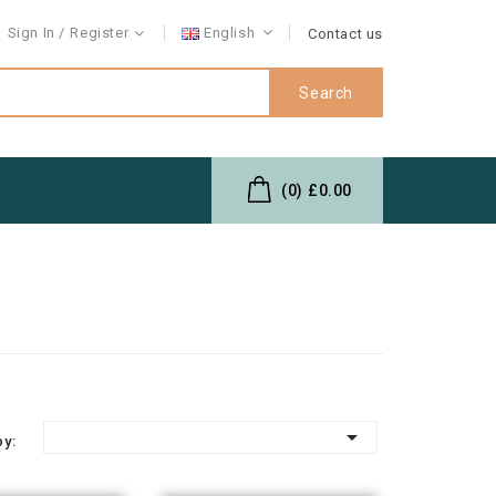
Sign In
Register
English
Contact us
Search
(0)
£0.00

by: