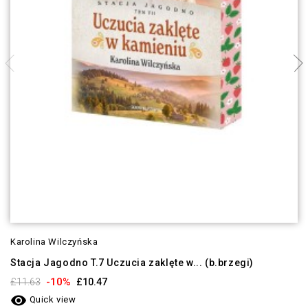
Karolina Wilczyńska
Stacja Jagodno T.7 Uczucia zaklęte w... (b.brzegi)
-10%
£11.63
£10.47

Quick view