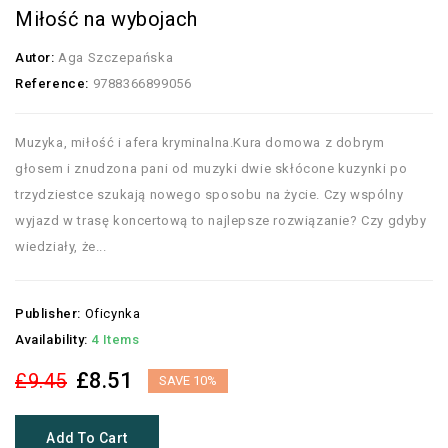
Miłość na wybojach
Autor:
Aga Szczepańska
Reference:
9788366899056
Muzyka, miłość i afera kryminalna.Kura domowa z dobrym
głosem i znudzona pani od muzyki dwie skłócone kuzynki po
trzydziestce szukają nowego sposobu na życie. Czy wspólny
wyjazd w trasę koncertową to najlepsze rozwiązanie? Czy gdyby
wiedziały, że...
Publisher:
Oficynka
Availability:
4 Items
£8.51
£9.45
SAVE 10%
Add To Cart