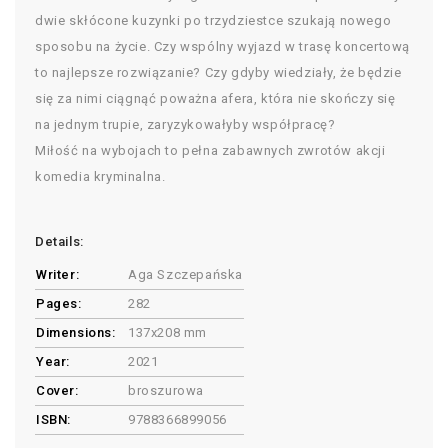
dwie skłócone kuzynki po trzydziestce szukają nowego
sposobu na życie. Czy wspólny wyjazd w trasę koncertową
to najlepsze rozwiązanie? Czy gdyby wiedziały, że będzie
się za nimi ciągnąć poważna afera, która nie skończy się
na jednym trupie, zaryzykowałyby współpracę?
Miłość na wybojach to pełna zabawnych zwrotów akcji
komedia kryminalna.
Details:
Writer:
Aga Szczepańska
Pages:
282
Dimensions:
137x208 mm
Year:
2021
Cover:
broszurowa
ISBN:
9788366899056