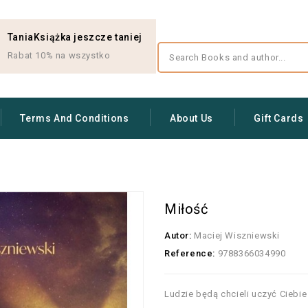
TaniaKsiążka jeszcze taniej
Rabat 10% na wszystko
Terms And Conditions
About Us
Gift Cards
Miłość
Autor:
Maciej Wiszniewski
Reference:
9788366034990
Ludzie będą chcieli uczyć Ciebie