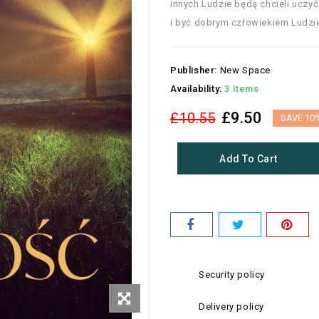
innych.Ludzie będą chcieli uczyć 
i być dobrym człowiekiem.Ludzie 
Publisher:
New Space
Availability:
3 Items
£9.50
£10.55
SAVE 10
Add To Cart
Security policy
Delivery policy