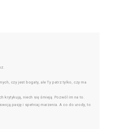
sz.
ch, czy jest bogaty, ale Ty patrz tylko, czy ma
ech krytykują, niech się śmieją. Pozwól im na to.
 swoją pasję i spełniaj marzenia. A co do urody, to