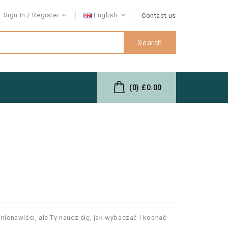
Sign In
Register
English
Contact us
Search
(0)
£0.00
 nienawiści, ale Ty naucz się, jak wybaczać i kochać