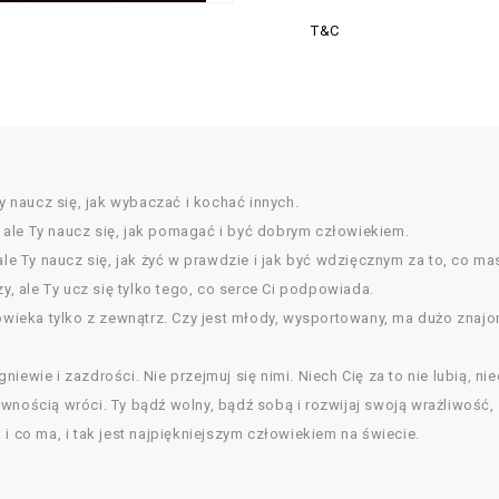
T&C
Ty naucz się, jak wybaczać i kochać innych.
h, ale Ty naucz się, jak pomagać i być dobrym człowiekiem.
ale Ty naucz się, jak żyć w prawdzie i jak być wdzięcznym za to, co ma
zy, ale Ty ucz się tylko tego, co serce Ci podpowiada.
owieka tylko z zewnątrz. Czy jest młody, wysportowany, ma dużo znajomy
 gniewie i zazdrości. Nie przejmuj się nimi. Niech Cię za to nie lubią, ni
 pewnością wróci. Ty bądź wolny, bądź sobą i rozwijaj swoją wrażliwość,
i co ma, i tak jest najpiękniejszym człowiekiem na świecie.