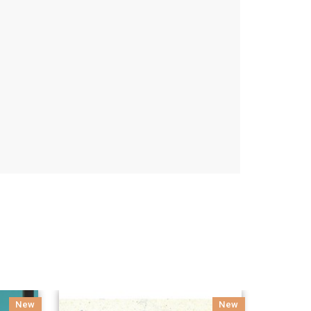
New
New