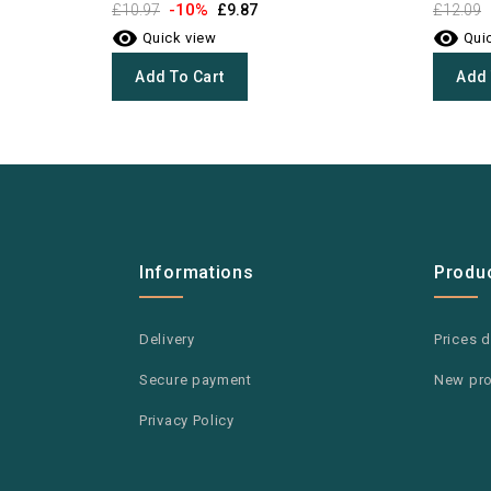
-10%
£10.97
£9.87
£12.09


Quick view
Quic
Add To Cart
Add 
Informations
Produ
Delivery
Prices 
Secure payment
New pr
Privacy Policy