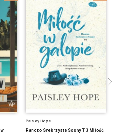
Paisley Hope
Pippa Nixo
ów
Ranczo Srebrzyste Sosny T.3 Miłość
Tutto Mio