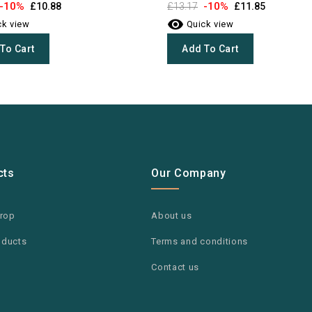
-10%
-10%
£10.88
£13.17
£11.85

k view
Quick view
To Cart
Add To Cart
cts
Our Company
drop
About us
oducts
Terms and conditions
Contact us