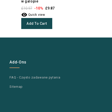
w galopie
-1
£12.51

-10%
£10.97
£9.87
Quick 

Quick view
Add To
Add To Cart
Add-Ons
FAQ - Często zadawane pytania
Sitemap