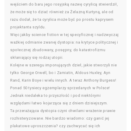
wejściem do baru jego rosyjską nazwę cyrylicą stwierdził,
że może się to dziać również za Żelazną Kurtyną, ale od
razu dodał, że ta cyrylica może być po prostu kaprysem
projektanta szyldu.
Więc jakby science fiction w tej specyficznej i nadzwyczaj
ważkiej odmianie zwanej dystopia: na krytyce politycznej i
społecznej zbudowany, posępny, do katastrofizmu
skłaniający się rodzaj utopii.
Kolejne w szeregu imponujących dzieł, jakie stworzyli nie
tylko George Orwell, bo i Zamiatin, Aldous Huxley, Ayn
Rand, Karin Boye i wielu innych. A teraz Anthony Burgess!
Ponad 50 tysiecy egzemplarzy sprzedanych w Polsce!
Jednak niedaleka to przyszłość i pod niektórymi
względami łatwo kojarząca się z dniem dzisiejszym.
Ta przerażająca dystopia czyni chwilami wrażenie prawie
rozhisteryzowane. Nie bardzo wiadomo: czy ganić jej
plakatowe uproszczenia? czy zachwycać się ich