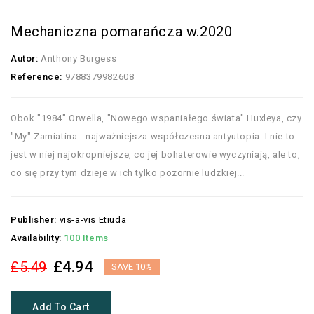
Mechaniczna pomarańcza w.2020
Autor:
Anthony Burgess
Reference:
9788379982608
Obok "1984" Orwella, "Nowego wspaniałego świata" Huxleya, czy
"My" Zamiatina - najważniejsza współczesna antyutopia. I nie to
jest w niej najokropniejsze, co jej bohaterowie wyczyniają, ale to,
co się przy tym dzieje w ich tylko pozornie ludzkiej...
Publisher:
vis-a-vis Etiuda
Availability:
100 Items
£4.94
£5.49
SAVE 10%
Add To Cart