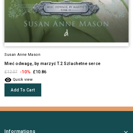
Susan Anne Mason
Mieć odwagę, by marzyć T.2 Szlachetne serce
-10%
£12.07
£10.86

Quick view
Add To Cart
Informations