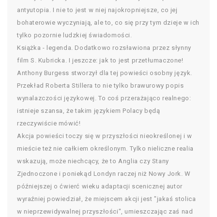
antyutopia. I nie to jest w niej najokropniejsze, co jej
bohaterowie wyczyniają, ale to, co się przy tym dzieje w ich
tylko pozornie ludzkiej świadomości.
Książka - legenda. Dodatkowo rozsławiona przez słynny
film S. Kubricka. I jeszcze: jak to jest przetłumaczone!
Anthony Burgess stworzył dla tej powieści osobny język.
Przekład Roberta Stillera to nie tylko brawurowy popis
wynalazczości językowej. To coś przerażająco realnego:
istnieje szansa, że takim językiem Polacy będą
rzeczywiście mówić!
Akcja powieści toczy się w przyszłości nieokreślonej i w
mieście też nie całkiem określonym. Tylko nieliczne realia
wskazują, może niechcący, że to Anglia czy Stany
Zjednoczone i poniekąd Londyn raczej niż Nowy Jork. W
późniejszej o ćwierć wieku adaptacji scenicznej autor
wyraźniej powiedział, że miejscem akcji jest "jakaś stolica
w nieprzewidywalnej przyszłości", umieszczając zaś nad