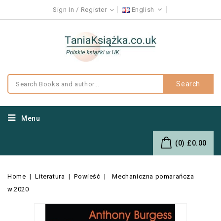
Sign In
Register
English
Search
Menu
(0)
£0.00
Home
Literatura
Powieść
Mechaniczna pomarańcza
w.2020