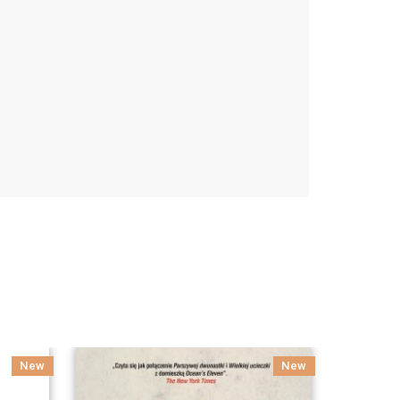
New
New