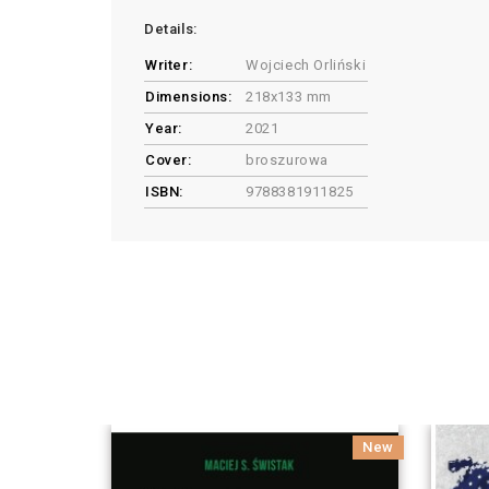
Details:
Writer:
Wojciech Orliński
Dimensions:
218x133 mm
Year:
2021
Cover:
broszurowa
ISBN:
9788381911825
New