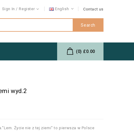
Sign In
Register
English
Contact us
Search
(0)
£0.00
iemi wyd.2
Lem. Życie nie z tej ziemi" to pierwsza w Polsce