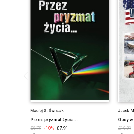
Maciej S. Świstak
Jacek M
Przez pryzmat życia...
Obcy w
-10%
£8.79
£7.91
£10.31