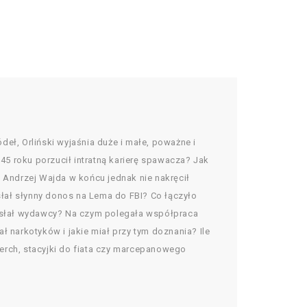
deł, Orliński wyjaśnia duże i małe, poważne i
5 roku porzucił intratną karierę spawacza? Jak
o Andrzej Wajda w końcu jednak nie nakręcił
ysłał słynny donos na Lema do FBI? Co łączyło
 wysłał wydawcy? Na czym polegała współpraca
narkotyków i jakie miał przy tym doznania? Ile
rch, stacyjki do fiata czy marcepanowego