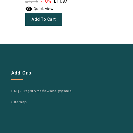
historia p
-10%
£13.19
£11.87

-1
Quick view
£13.19

Quick 
Add To Cart
Add To
Add-Ons
FAQ - Często zadawane pytania
Sitemap