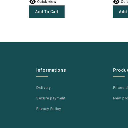


Quick view
Quic
Add To Cart
Add 
Informations
Produ
Delivery
Prices 
Secure payment
New pr
Privacy Policy