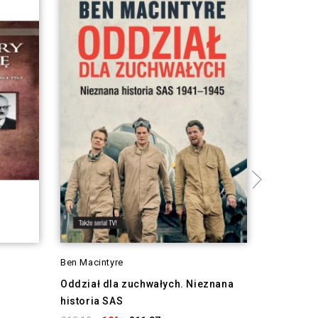
Ben Macintyre
Adrian Ko
Tomasz So
Oddział dla zuchwałych. Nieznana
historia SAS
Biegiem p