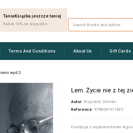
TaniaKsiążka jeszcze taniej
Rabat 10% na wszystko
Terms And Conditions
About Us
Gift Cards
 ziemi wyd.2
Lem. Życie nie z tej z
Autor:
Wojciech Orliński
Reference:
9788381911825
Koedycja z wydawnictwem Agora."