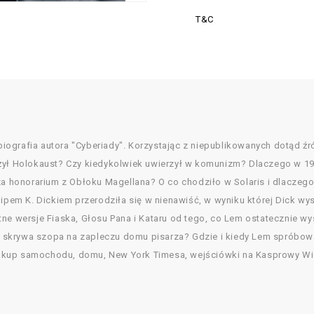
T&C
 biografia autora "Cyberiady". Korzystając z niepublikowanych dotąd źró
żył Holokaust? Czy kiedykolwiek uwierzył w komunizm? Dlaczego w 194
 za honorarium z Obłoku Magellana? O co chodziło w Solaris i dlaczeg
lipem K. Dickiem przerodziła się w nienawiść, w wyniku której Dick w
tne wersje Fiaska, Głosu Pana i Kataru od tego, co Lem ostatecznie
skrywa szopa na zapleczu domu pisarza? Gdzie i kiedy Lem spróbował 
akup samochodu, domu, New York Timesa, wejściówki na Kasprowy Wie