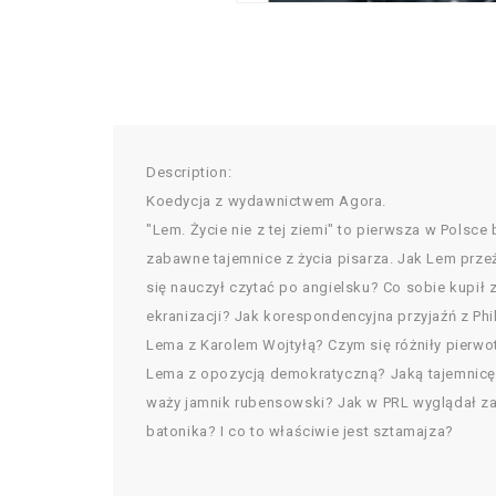
Description:
Koedycja z wydawnictwem Agora.
"Lem. Życie nie z tej ziemi" to pierwsza w Polsce
zabawne tajemnice z życia pisarza. Jak Lem prze
się nauczył czytać po angielsku? Co sobie kupił
ekranizacji? Jak korespondencyjna przyjaźń z Phi
Lema z Karolem Wojtyłą? Czym się różniły pierwo
Lema z opozycją demokratyczną? Jaką tajemnicę 
waży jamnik rubensowski? Jak w PRL wyglądał z
batonika? I co to właściwie jest sztamajza?