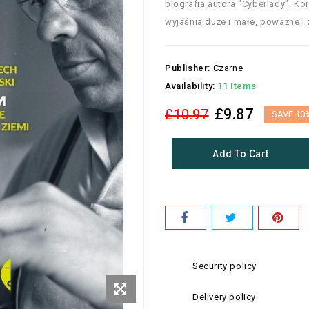
biografia autora "Cyberiady". Ko
wyjaśnia duże i małe, poważne i 
Publisher:
Czarne
Availability:
11 Items
£9.87
£10.97
SAVE 10
Add To Cart
Security policy
Delivery policy