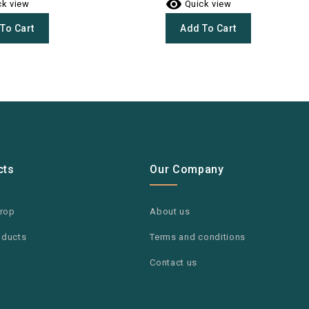

k view
Quick view
To Cart
Add To Cart
cts
Our Company
drop
About us
oducts
Terms and conditions
Contact us