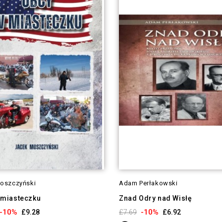
oszczyński
Adam Perłakowski
 miasteczku
Znad Odry nad Wisłę
-10%
-10%
£9.28
£7.69
£6.92