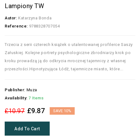
Lampiony TW
Autor:
Katarzyna Bonda
Reference:
9788328707054
Trzecia z serii czterech książek o utalentowanej profilerce Saszy
Załuskiej. Kolejne portrety psychologiczne zbrodniarzy krok po
kroku prowadzą ją do odkrycia mrocznej tajemnicy z własnej
przeszłości.Hipnotyzująca Łódź, tajemnicze miasto, które...
Publisher:
Muza
Availability:
7 Items
£9.87
£10.97
SAVE 10%
Add To Cart