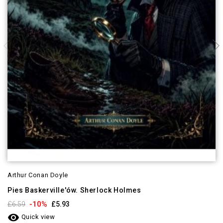
Arthur Conan Doyle
Pies Baskerville'ów. Sherlock Holmes
-10%
£6.59
£5.93

Quick view