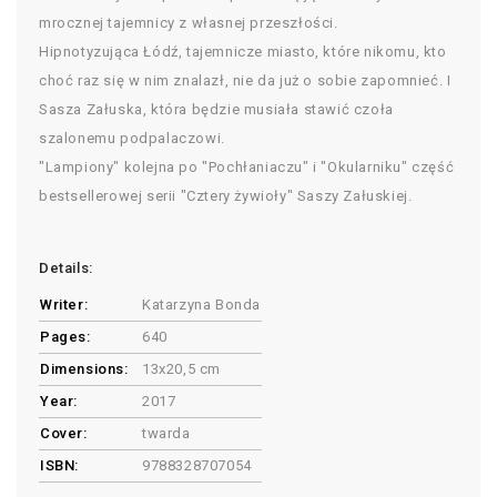
mrocznej tajemnicy z własnej przeszłości.
Hipnotyzująca Łódź, tajemnicze miasto, które nikomu, kto
choć raz się w nim znalazł, nie da już o sobie zapomnieć. I
Sasza Załuska, która będzie musiała stawić czoła
szalonemu podpalaczowi.
"Lampiony" kolejna po "Pochłaniaczu" i "Okularniku" część
bestsellerowej serii "Cztery żywioły" Saszy Załuskiej.
Details:
Writer:
Katarzyna Bonda
Pages:
640
Dimensions:
13x20,5 cm
Year:
2017
Cover:
twarda
ISBN:
9788328707054