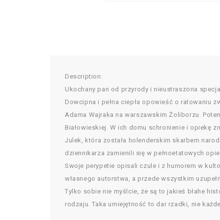
Description:
Ukochany pan od przyrody i nieustraszona specjal
Dowcipna i pełna ciepła opowieść o ratowaniu zw
Adama Wajraka na warszawskim Żoliborzu. Potem 
Białowieskiej. W ich domu schronienie i opiekę 
Julek, która została holenderskim skarbem narodo
dziennikarza zamienili się w pełnoetatowych opie
Swoje perypetie opisali czule i z humorem w kult
własnego autorstwa, a przede wszystkim uzupełn
Tylko sobie nie myślcie, że są to jakieś błahe hi
rodzaju. Taka umiejętność to dar rzadki, nie ka