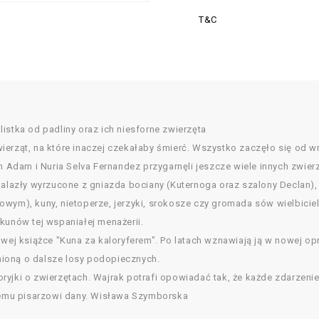
T&C
istka od padliny oraz ich niesforne zwierzęta
ierząt, na które inaczej czekałaby śmierć. Wszystko zaczęło się od w
Adam i Nuria Selva Fernandez przygarnęli jeszcze wiele innych zwier
znalazły wyrzucone z gniazda bociany (Kuternoga oraz szalony Declan)
wym), kuny, nietoperze, jerzyki, srokosze czy gromada sów wielbiciel
kunów tej wspaniałej menażerii.
owej książce "Kuna za kaloryferem". Po latach wznawiają ją w nowej o
ioną o dalsze losy podopiecznych.
storyjki o zwierzętach. Wajrak potrafi opowiadać tak, że każde zdarzen
żdemu pisarzowi dany. Wisława Szymborska