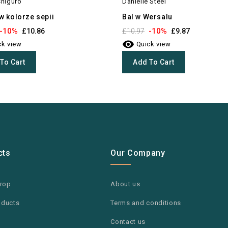
shiguro
Danielle Steel
w kolorze sepii
Bal w Wersalu
-10%
-10%
£10.86
£10.97
£9.87

k view
Quick view
To Cart
Add To Cart
cts
Our Company
drop
About us
oducts
Terms and conditions
Contact us