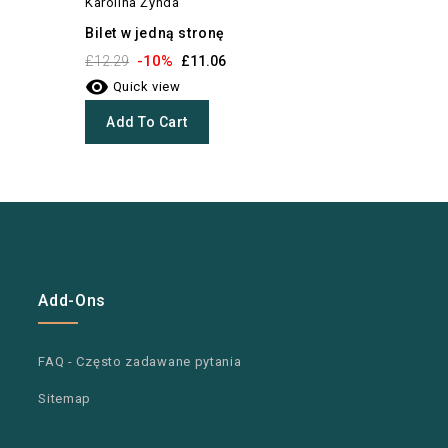
Karolina Żynda
Miriam Ge
Bilet w jedną stronę
Saga port
-10%
-1
£12.29
£11.06
£10.97


Quick view
Quick 
Add To Cart
Add To
Add-Ons
FAQ - Często zadawane pytania
Sitemap