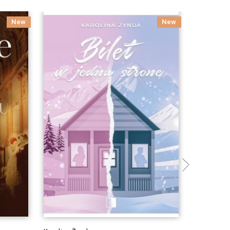
New
New