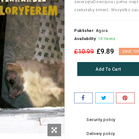
zwierzętaDowcipna i pełna ciepł
czekałaby śmierć. Wszystko zaczę
Publisher:
Agora
Availability:
10 Items
£9.89
£10.99
SAVE 10
Add To Cart
Security policy
Delivery policy