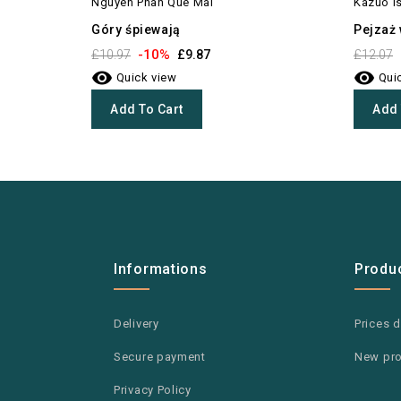
Nguyen Phan Que Mai
Kazuo I
Góry śpiewają
Pejzaż 
-10%
£10.97
£9.87
£12.07


Quick view
Quic
Add To Cart
Add 
Informations
Produ
Delivery
Prices 
Secure payment
New pr
Privacy Policy