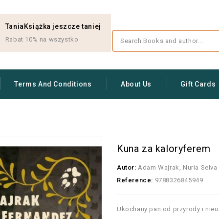
TaniaKsiążka jeszcze taniej
Rabat 10% na wszystko
Terms And Conditions
About Us
Gift Cards
Kuna za kaloryferem
Autor:
Adam Wajrak, Nuria Selva
Reference:
9788326845949
Ukochany pan od przyrody i nieus