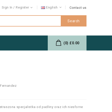
Sign In
Register
English
Contact us
Search
(0)
£0.00
 Fernandez
traszona specjalistka od padliny oraz ich niesforne