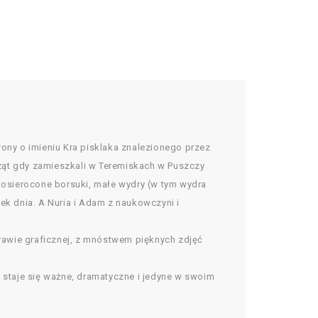
rony o imieniu Kra pisklaka znalezionego przez
ząt gdy zamieszkali w Teremiskach w Puszczy
, osierocone borsuki, małe wydry (w tym wydra
ek dnia. A Nuria i Adam z naukowczyni i
prawie graficznej, z mnóstwem pięknych zdjęć
ie staje się ważne, dramatyczne i jedyne w swoim