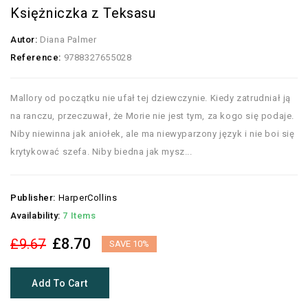
Księżniczka z Teksasu
Autor:
Diana Palmer
Reference:
9788327655028
Mallory od początku nie ufał tej dziewczynie. Kiedy zatrudniał ją
na ranczu, przeczuwał, że Morie nie jest tym, za kogo się podaje.
Niby niewinna jak aniołek, ale ma niewyparzony język i nie boi się
krytykować szefa. Niby biedna jak mysz...
Publisher:
HarperCollins
Availability:
7 Items
£8.70
£9.67
SAVE 10%
Add To Cart