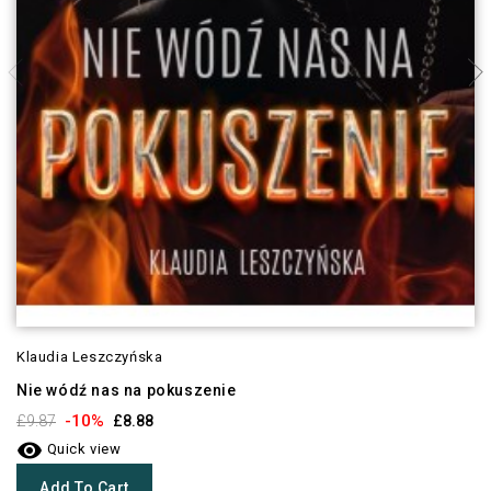
Klaudia Leszczyńska
Nie wódź nas na pokuszenie
-10%
£9.87
£8.88

Quick view
Add To Cart