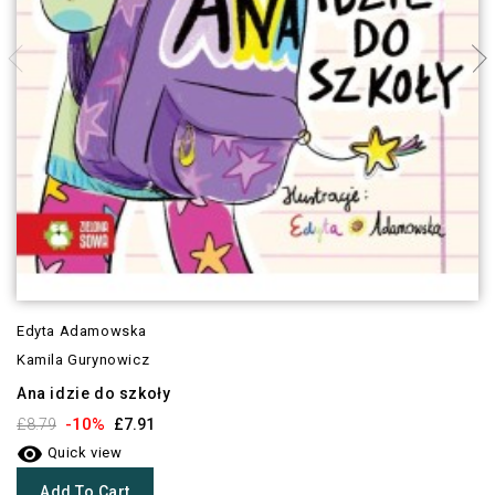
Edyta Adamowska
Kamila Gurynowicz
Ana idzie do szkoły
-10%
£8.79
£7.91

Quick view
Add To Cart