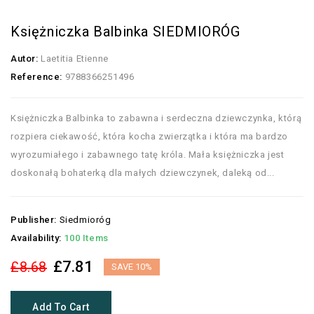
Księżniczka Balbinka SIEDMIORÓG
Autor:
Laetitia Etienne
Reference:
9788366251496
Księżniczka Balbinka to zabawna i serdeczna dziewczynka, którą
rozpiera ciekawość, która kocha zwierzątka i która ma bardzo
wyrozumiałego i zabawnego tatę króla. Mała księżniczka jest
doskonałą bohaterką dla małych dziewczynek, daleką od...
Publisher:
Siedmioróg
Availability:
100 Items
£7.81
£8.68
SAVE 10%
Add To Cart