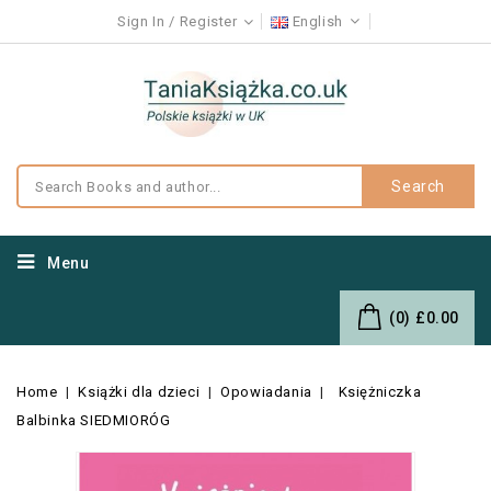
Sign In
Register
English
Search
Menu
(0)
£0.00
Home
Książki dla dzieci
Opowiadania
Księżniczka
Balbinka SIEDMIORÓG