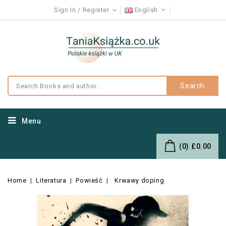
Sign In
Register
English
Search
Menu
(0)
£0.00
Home
Literatura
Powieść
Krwawy doping