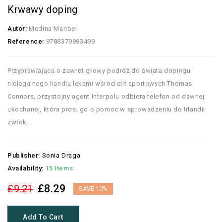
Krwawy doping
Autor:
Medina Maribel
Reference:
9788379993499
Przyprawiająca o zawrót głowy podróż do świata dopingui
nielegalnego handlu lekami wśród elit sportowych.Thomas
Connors, przystojny agent Interpolu odbiera telefon od dawnej
ukochanej, która prosi go o pomoc w sprowadzeniu do Irlandii
zwłok...
Publisher:
Sonia Draga
Availability:
15 Items
£8.29
£9.21
SAVE 10%
Add To Cart