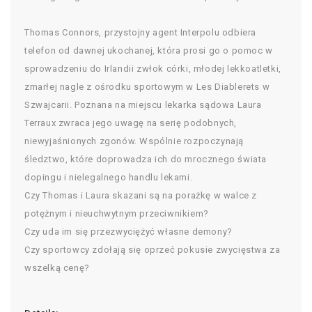
Thomas Connors, przystojny agent Interpolu odbiera
telefon od dawnej ukochanej, która prosi go o pomoc w
sprowadzeniu do Irlandii zwłok córki, młodej lekkoatletki,
zmarłej nagle z ośrodku sportowym w Les Diablerets w
Szwajcarii. Poznana na miejscu lekarka sądowa Laura
Terraux zwraca jego uwagę na serię podobnych,
niewyjaśnionych zgonów. Wspólnie rozpoczynają
śledztwo, które doprowadza ich do mrocznego świata
dopingu i nielegalnego handlu lekami.
Czy Thomas i Laura skazani są na porażkę w walce z
potężnym i nieuchwytnym przeciwnikiem?
Czy uda im się przezwyciężyć własne demony?
Czy sportowcy zdołają się oprzeć pokusie zwycięstwa za
wszelką cenę?