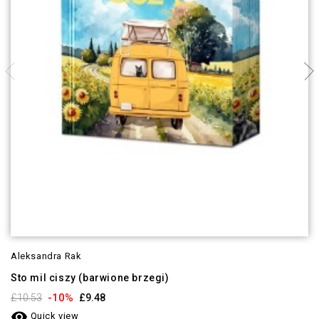
Aleksandra Rak
Sto mil ciszy (barwione brzegi)
-10%
£10.53
£9.48

Quick view