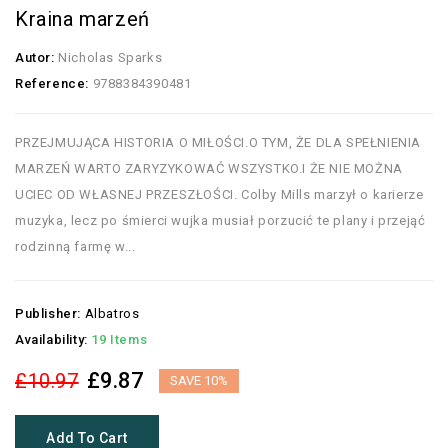
Kraina marzeń
Autor:
Nicholas Sparks
Reference:
9788384390481
PRZEJMUJĄCA HISTORIA O MIŁOŚCI.O TYM, ŻE DLA SPEŁNIENIA
MARZEŃ WARTO ZARYZYKOWAĆ WSZYSTKO.I ŻE NIE MOŻNA
UCIEC OD WŁASNEJ PRZESZŁOŚCI. Colby Mills marzył o karierze
muzyka, lecz po śmierci wujka musiał porzucić te plany i przejąć
rodzinną farmę w...
Publisher:
Albatros
Availability:
19 Items
£9.87
£10.97
SAVE 10%
Add To Cart