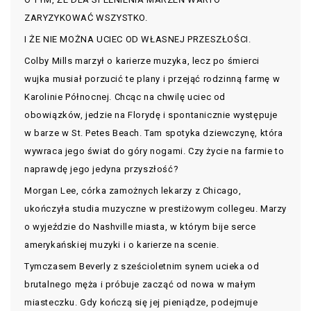
ZARYZYKOWAĆ WSZYSTKO.
I ŻE NIE MOŻNA UCIEC OD WŁASNEJ PRZESZŁOŚCI.
Colby Mills marzył o karierze muzyka, lecz po śmierci
wujka musiał porzucić te plany i przejąć rodzinną farmę w
Karolinie Północnej. Chcąc na chwilę uciec od
obowiązków, jedzie na Florydę i spontanicznie występuje
w barze w St. Petes Beach. Tam spotyka dziewczynę, która
wywraca jego świat do góry nogami. Czy życie na farmie to
naprawdę jego jedyna przyszłość?
Morgan Lee, córka zamożnych lekarzy z Chicago,
ukończyła studia muzyczne w prestiżowym collegeu. Marzy
o wyjeździe do Nashville miasta, w którym bije serce
amerykańskiej muzyki i o karierze na scenie.
Tymczasem Beverly z sześcioletnim synem ucieka od
brutalnego męża i próbuje zacząć od nowa w małym
miasteczku. Gdy kończą się jej pieniądze, podejmuje