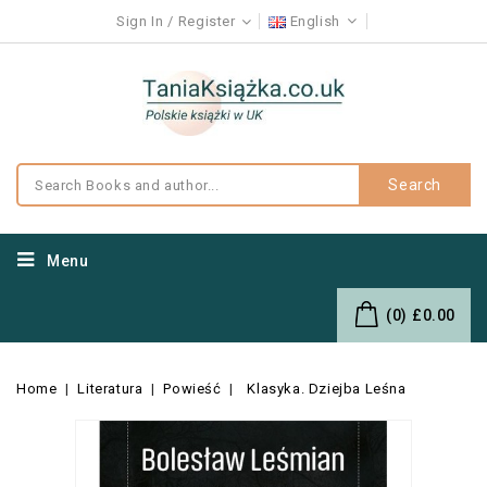
Sign In
Register
English
Search
Menu
(0)
£0.00
Home
Literatura
Powieść
Klasyka. Dziejba Leśna