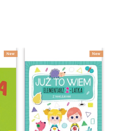
New
New