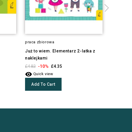
praca zbiorowa
Julie Syke
Marta Mor
Już to wiem. Elementarz 2-latka z
naklejkami
Akademia
Kryształk
-10%
£4.83
£4.35

-1
Quick view
£4.61

Quick 
Add To Cart
Add To