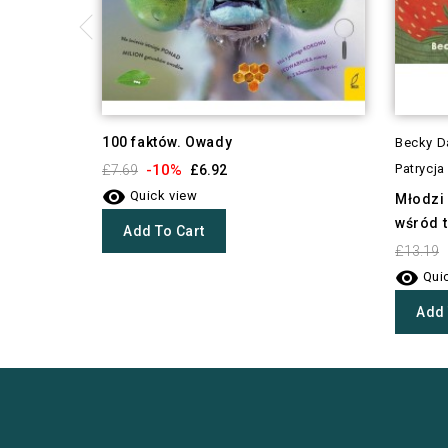
100 faktów. Owady
Becky D
-10%
Patrycj
£7.69
£6.92

Quick view
Młodzi 
wśród 
Add To Cart
£13.19

Quic
Add 