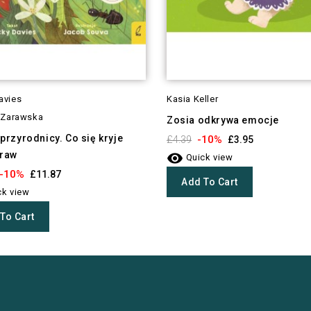
avies
Kasia Keller
a Zarawska
Zosia odkrywa emocje
przyrodnicy. Co się kryje
-10%
£4.39
£3.95
traw

Quick view
-10%
£11.87
Add To Cart
k view
To Cart