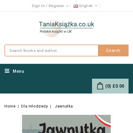
Sign In
Register
English
Search
Menu
(0)
£0.00
Home
Dla młodzieży
Jawnutka