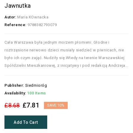
Jawnutka
Autor:
Maria KOwnacka
Reference:
9788382793079
Cała Warszawa była jednym morzem płomieni. Głodne i
roztrzęsione nerwowo dzieci musiały siedzieć w piwnicach, nie
było ich czym zająć. Nudziły się.Wtedy na terenie Warszawskiej
Spółdzielni Mieszkaniowej, z inicjatywy i pod redakcją Andrzeja...
Publisher:
Siedmioróg
Availability:
100 Items
£7.81
£8.68
SAVE 10%
Add To Cart