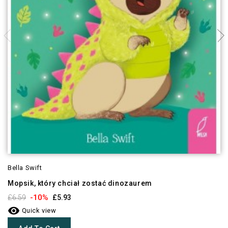
Bella Swift
Mopsik, który chciał zostać dinozaurem
-10%
£6.59
£5.93

Quick view