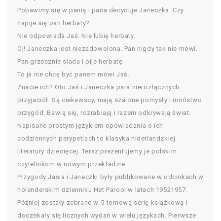
Pobawimy się w panią i pana decyduje Janeczka. Czy
napije się pan herbaty?
Nie odpowiada Jaś. Nie lubię herbaty.
Oj! Janeczka jest niezadowolona. Pan nigdy tak nie mówi.
Pan grzecznie siada i pije herbatę.
To ja nie chcę być panem mówi Jaś.
Znacie ich? Oto Jaś i Janeczka para nierozłącznych
przyjaciół. Są ciekawscy, mają szalone pomysły i mnóstwo
przygód. Bawią się, rozrabiają i razem odkrywają świat.
Napisane prostym językiem opowiadania o ich
codziennych perypetiach to klasyka niderlandzkiej
literatury dziecięcej. Teraz prezentujemy je polskim
czytelnikom w nowym przekładzie.
Przygody Jasia i Janeczki były publikowane w odcinkach w
holenderskim dzienniku Het Parool w latach 19521957.
Później zostały zebrane w 5-tomową serię książkową i
doczekały się licznych wydań w wielu językach. Pierwsze