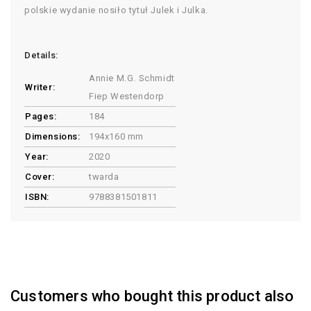
polskie wydanie nosiło tytuł Julek i Julka.
Details:
Annie M.G. Schmidt
Writer:
Fiep Westendorp
Pages:
184
Dimensions:
194x160 mm
Year:
2020
Cover:
twarda
ISBN:
9788381501811
Customers who bought this product also