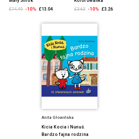
Mały Smok
Kolorowanka
-10%
-10%
£14.49
£13.04
£3.63
£3.26
Anita Głowińska
Kicia Kocia i Nunuś.
Bardzo fajna rodzina