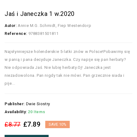
Jaś i Janeczka 1 w.2020
Autor:
Annie M.G. Schmidt, Fiep Westendorp
Reference:
9788381501811
Najsłynniejsze holenderskie 5-latki znów w Polsce!Pobawimy się
w panią i pana decyduje Janeczka. Czy napije się pan herbaty?
Nie odpowiada Jaś. Nie lubię herbaty.Oj! Janeczka jest
niezadowolona. Pan nigdy tak nie mówi. Pan grzecznie siada i
pije...
Publisher:
Dwie Siostry
Availability:
20 Items
£7.89
£8.77
SAVE 10%