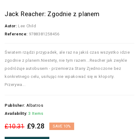
Jack Reacher: Zgodnie z planem
Autor:
Lee Child
Reference:
9788381258456
Światem rządzi przypadek, ale raz na jakiś czas wszystko idzie
zgodnie z planem.Niestety, nie tym razem...Reacher jak zwykle
podróżuje autobusem - przemierza Stany Zjednoczone bez
konkretnego celu, usiłując nie wpakować się w kłopoty.
Przerywa...
Publisher:
Albatros
Availability:
3 Items
£9.28
£10.31
SAVE 10%