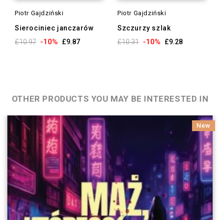
Piotr Gajdziński
Piotr Gajdziński
Sierociniec janczarów
Szczurzy szlak
-10%
-10%
£10.97
£9.87
£10.31
£9.28
OTHER PRODUCTS YOU MAY BE INTERESTED IN
New