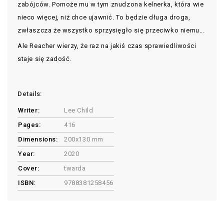
zabójców. Pomoże mu w tym znudzona kelnerka, która wie
nieco więcej, niż chce ujawnić. To będzie długa droga,
zwłaszcza że wszystko sprzysięgło się przeciwko niemu...
Ale Reacher wierzy, że raz na jakiś czas sprawiedliwości
staje się zadość.
Details:
Writer:
Lee Child
Pages:
416
Dimensions:
200x130 mm
Year:
2020
Cover:
twarda
ISBN:
9788381258456