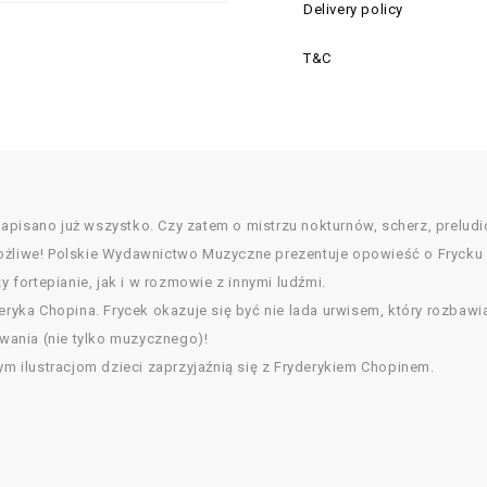
Delivery policy
T&C
apisano już wszystko. Czy zatem o mistrzu nokturnów, scherz, prelu
możliwe! Polskie Wydawnictwo Muzyczne prezentuje opowieść o Frycku
fortepianie, jak i w rozmowie z innymi ludźmi.
deryka Chopina. Frycek okazuje się być nie lada urwisem, który rozbaw
ania (nie tylko muzycznego)!
ym ilustracjom dzieci zaprzyjaźnią się z Fryderykiem Chopinem.