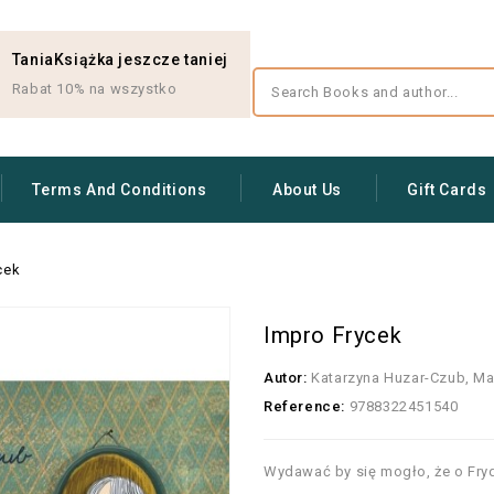
TaniaKsiążka jeszcze taniej
Rabat 10% na wszystko
Terms And Conditions
About Us
Gift Cards
cek
Impro Frycek
Autor:
Katarzyna Huzar-Czub, Ma
Reference:
9788322451540
Wydawać by się mogło, że o Fryd