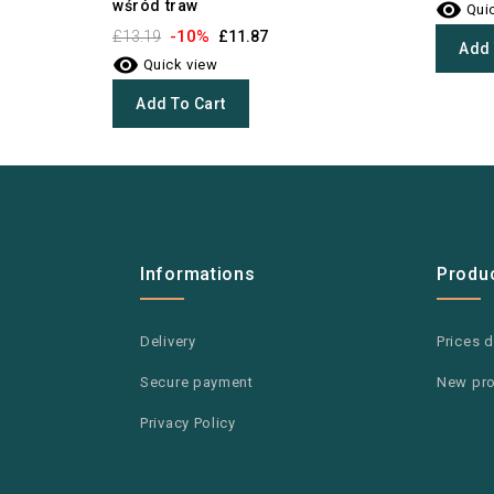
wśród traw

Quic
-10%
£13.19
£11.87
Add 

Quick view
Add To Cart
Informations
Produ
Delivery
Prices 
Secure payment
New pr
Privacy Policy