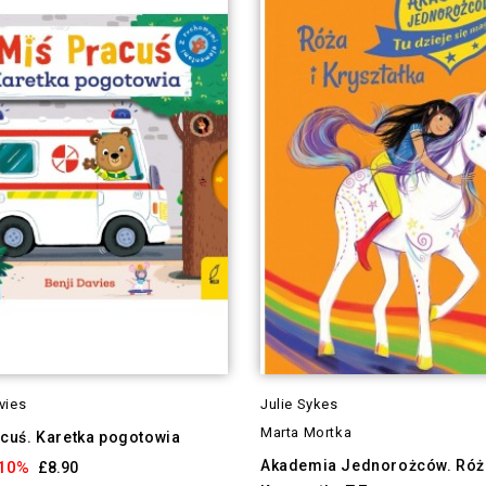
vies
Julie Sykes
Marta Mortka
cuś. Karetka pogotowia
Akademia Jednorożców. Róża
10%
£8.90