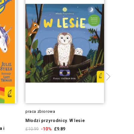
praca zbiorowa
Kasia Kelle
Młodzi przyrodnicy. W lesie
Zosia od
 i
-10%
-1
£10.99
£9.89
£4.39