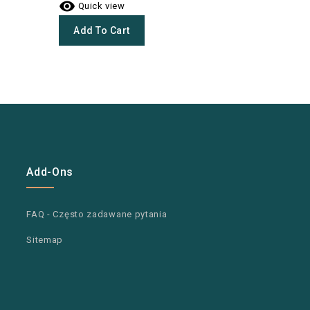


Quick view
Quick 
Add To Cart
Add To
Add-Ons
FAQ - Często zadawane pytania
Sitemap