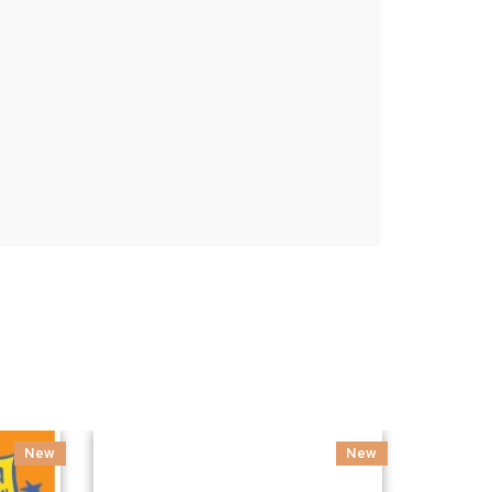
New
New