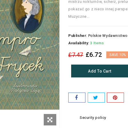
mistrzu nokturnów, scherz, prel
pokazać go z nieco innej perspe
Muzyczne...
Publisher:
Polskie Wydawnictw
Availability:
3 Items
£6.72
£7.47
SAVE 10%
Add To Cart
Security policy