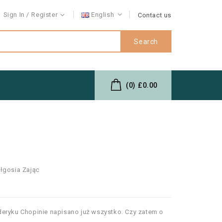
Sign In
Register
English
Contact us
Search
(0)
£0.00
łgosia Zając
eryku Chopinie napisano już wszystko. Czy zatem o