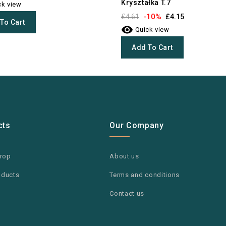
Kryształka T.7
k view
-10%
£4.61
£4.15
To Cart

Quick view
Add To Cart
cts
Our Company
drop
About us
oducts
Terms and conditions
Contact us