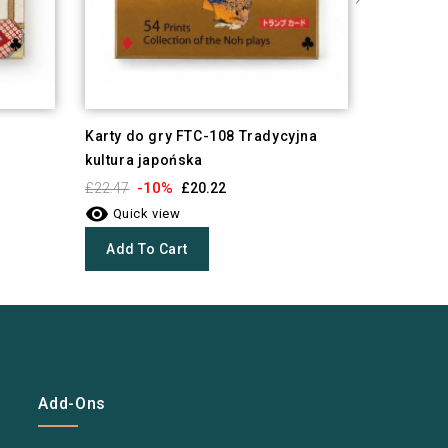
Karty do gry FTC-108 Tradycyjna
Karty do g
kultura japońska
-1
£22.47

-10%
£22.47
£20.22
Quick 

Quick view
Add To
Add To Cart
Add-Ons