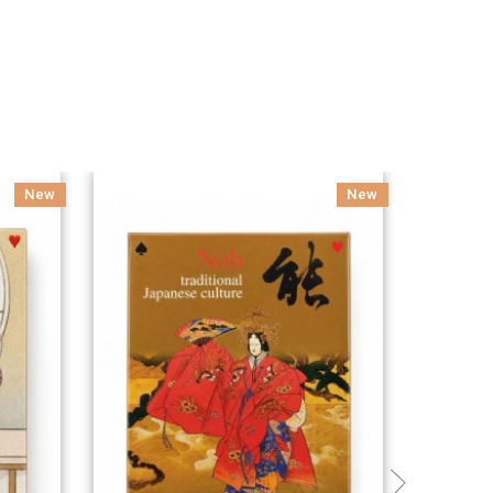
New
New