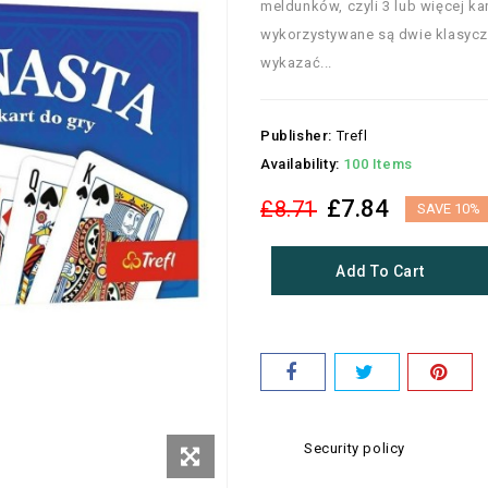
meldunków, czyli 3 lub więcej ka
wykorzystywane są dwie klasyczn
wykazać...
Publisher:
Trefl
Availability:
100 Items
£7.84
£8.71
SAVE 10%
Add To Cart
Security policy