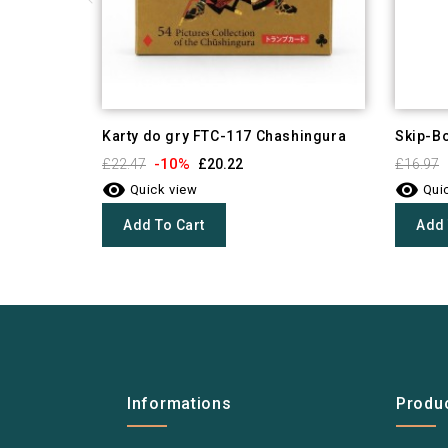
Karty do gry FTC-117 Chashingura
Skip-Bo
-10%
£22.47
£20.22
£16.97


Quick view
Quic
Add To Cart
Add 
Informations
Produ