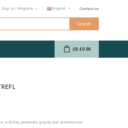
Sign In
Register
English
Contact us
Search
(0)
£0.00
 TREFL
na, w której zadaniem graczy jest ułożenie tzw.