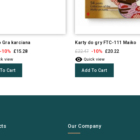
 Gra karciana
Karty do gry FTC-111 Maiko
-10%
-10%
£15.28
£22.47
£20.22

k view
Quick view
To Cart
Add To Cart
cts
Our Company