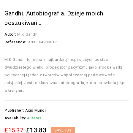
Gandhi. Autobiografia. Dzieje moich
poszukiwań...
Autor:
M.K.Gandhi
Reference:
9788364980817
M.K.Gandhi to jedna z najbardziej inspirujących postaci
dwudziestego wieku, propagator pacyfizmu jako środka walki
politycznej i jeden z twórców współczesnej państwowości
indyjskiej. Jest to klasyczna autobiografia, która opowiada jego
własnymi...
Publisher:
Axis Mundi
Availability:
4 Items
£13.83
£15.37
SAVE 10%