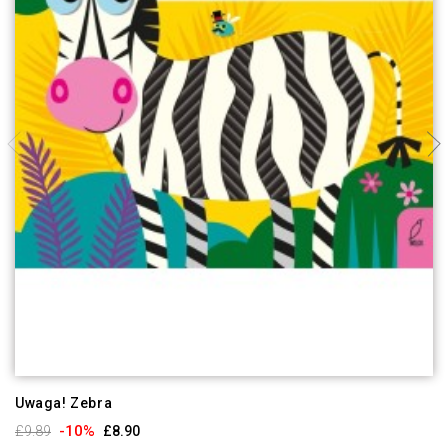
Uwaga! Zebra
-10%
£9.89
£8.90