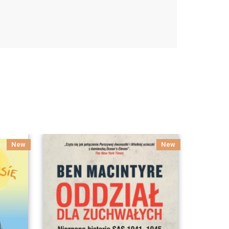
New
New