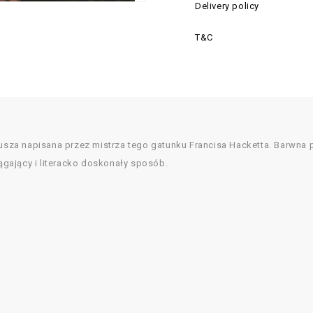
Delivery policy
T&C
jusza napisana przez mistrza tego gatunku Francisa Hacketta. Barwna p
gający i literacko doskonały sposób.