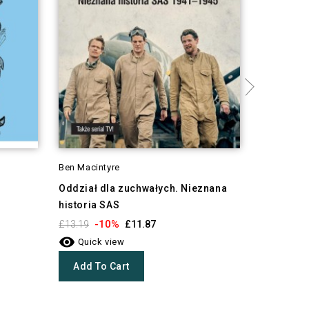
Ben Macintyre
Jacek Mos
Oddział dla zuchwałych. Nieznana
Obcy w m
historia SAS
-1
£10.31

-10%
£13.19
£11.87
Quick 

Quick view
Add To
Add To Cart