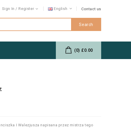
Sign In
Register
English
Contact us
Search
(0)
£0.00
z
anciszka I Walezjusza napisana przez mistrza tego