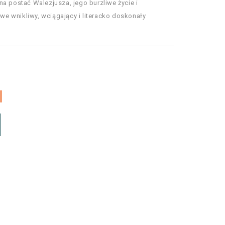
na postać Walezjusza, jego burzliwe życie i
e wnikliwy, wciągający i literacko doskonały