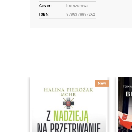
Cover:
broszurowa
ISBN:
9788378897262
New