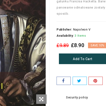
gatunku Francisa Hacketta. Barw
panowanie odmalowane zostały w
sposób.
Publisher:
Napoleon V
Availability:
3 Items
£8.90
£9.89
SAVE 10%
Add To Cart
Security policy