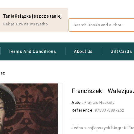
TaniaKsiążka jeszcze taniej
Rabat 10% na wszystko
Terms And Conditions
About Us
Gift Cards
usz
Franciszek I Walezjus
Autor:
Francis Hackett
Reference:
9788378897262
Jedna z najlepszych biografii Fr