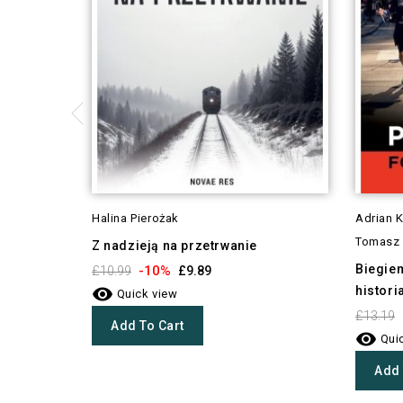
Halina Pierożak
Adrian 
Tomasz 
Z nadzieją na przetrwanie
Biegie
-10%
£10.99
£9.89
histori

Quick view
£13.19
Add To Cart

Quic
Add 