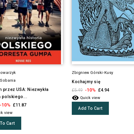
Kowarzyk
Zbigniew Górski-Kusy
Sobania
Kochajmy się
m przez USA: Niezwykła
-10%
£5.49
£4.94
a polskiego...

Quick view
-10%
£11.87
Add To Cart
k view
To Cart