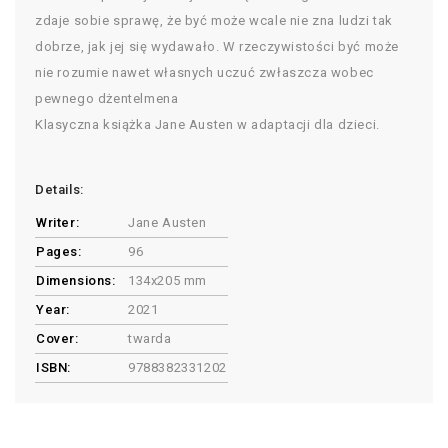
zdaje sobie sprawę, że być może wcale nie zna ludzi tak
dobrze, jak jej się wydawało. W rzeczywistości być może
nie rozumie nawet własnych uczuć zwłaszcza wobec
pewnego dżentelmena
Klasyczna książka Jane Austen w adaptacji dla dzieci.
Details:
Writer:
Jane Austen
Pages:
96
Dimensions:
134x205 mm
Year:
2021
Cover:
twarda
ISBN:
9788382331202