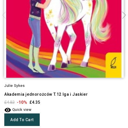
Julie Sykes
Akademia jednorożców T.12 Iga i Jaskier
-10%
£4.83
£4.35

Quick view
Add To Cart