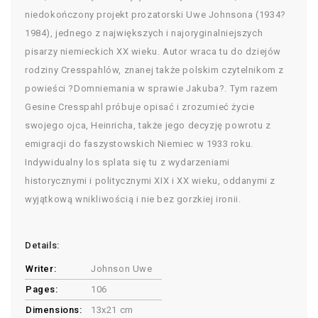
niedokończony projekt prozatorski Uwe Johnsona (1934?
1984), jednego z największych i najoryginalniejszych
pisarzy niemieckich XX wieku. Autor wraca tu do dziejów
rodziny Cresspahlów, znanej także polskim czytelnikom z
powieści ?Domniemania w sprawie Jakuba?. Tym razem
Gesine Cresspahl próbuje opisać i zrozumieć życie
swojego ojca, Heinricha, także jego decyzję powrotu z
emigracji do faszystowskich Niemiec w 1933 roku.
Indywidualny los splata się tu z wydarzeniami
historycznymi i politycznymi XIX i XX wieku, oddanymi z
wyjątkową wnikliwością i nie bez gorzkiej ironii.
Details:
Writer:
Johnson Uwe
Pages:
106
Dimensions:
13x21 cm