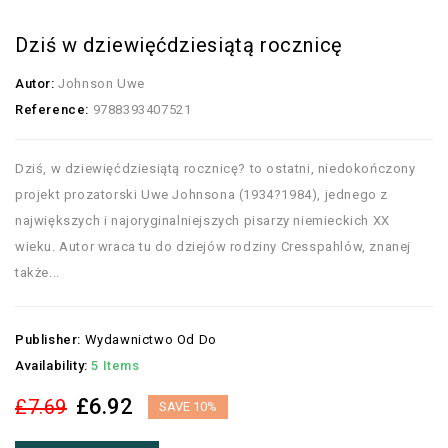
Dziś w dziewięćdziesiątą rocznicę
Autor:
Johnson Uwe
Reference:
9788393407521
Dziś, w dziewięćdziesiątą rocznicę? to ostatni, niedokończony
projekt prozatorski Uwe Johnsona (1934?1984), jednego z
największych i najoryginalniejszych pisarzy niemieckich XX
wieku. Autor wraca tu do dziejów rodziny Cresspahlów, znanej
także...
Publisher:
Wydawnictwo Od Do
Availability:
5 Items
£6.92
£7.69
SAVE 10%