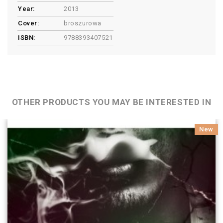
Year:
2013
Cover:
broszurowa
ISBN:
9788393407521
OTHER PRODUCTS YOU MAY BE INTERESTED IN
New