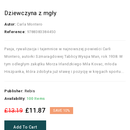
Dziewczyna z mgły
Autor:
Carla Montero
Reference:
9788383384450
Pasja, rywalizacja i tajemnice w najnowszej powieści Carli
Montero, autorki Szmaragdowej Tablicy.Wyspa Man, rok 1938. W
tym odległym zakątku Morza Irlandzkiego Mila Kovac, młoda
Hiszpanka, która zdobyła już sławę i pozycję w kręgach sportu...
Publisher:
Rebis
Availability:
100 Items
£11.87
£13.19
SAVE 10%
Add To Cart