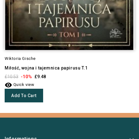
Wiktoria Gische
Miłość, wojna i tajemnica papirusu T.1
-10%
£10.53
£9.48

Quick view
Add To Cart
Informations