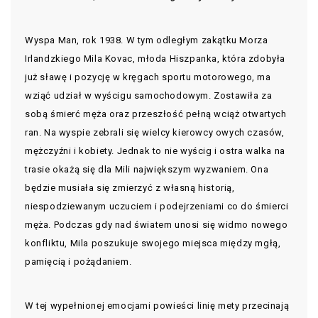
Wyspa Man, rok 1938. W tym odległym zakątku Morza
Irlandzkiego Mila Kovac, młoda Hiszpanka, która zdobyła
już sławę i pozycję w kręgach sportu motorowego, ma
wziąć udział w wyścigu samochodowym. Zostawiła za
sobą śmierć męża oraz przeszłość pełną wciąż otwartych
ran. Na wyspie zebrali się wielcy kierowcy owych czasów,
mężczyźni i kobiety. Jednak to nie wyścig i ostra walka na
trasie okażą się dla Mili największym wyzwaniem. Ona
będzie musiała się zmierzyć z własną historią,
niespodziewanym uczuciem i podejrzeniami co do śmierci
męża. Podczas gdy nad światem unosi się widmo nowego
konfliktu, Mila poszukuje swojego miejsca między mgłą,
pamięcią i pożądaniem.
W tej wypełnionej emocjami powieści linię mety przecinają