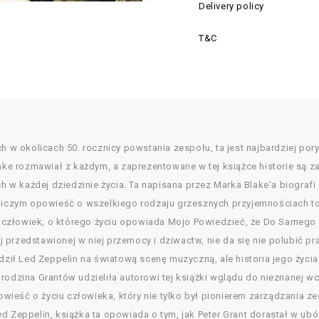
Delivery policy
T&C
ch w okolicach 50. rocznicy powstania zespołu, ta jest najbardziej po
 rozmawiał z każdym, a zaprezentowane w tej książce historie są za
w każdej dziedzinie życia. Ta napisana przez Marka Blake'a biografi
 niczym opowieść o wszelkiego rodzaju grzesznych przyjemnościach to 
człowiek, o którego życiu opowiada Mojo Powiedzieć, że Do Samego K
przedstawionej w niej przemocy i dziwactw, nie da się nie polubić pra
dził Led Zeppelin na światową scenę muzyczną, ale historia jego życia 
rodzina Grantów udzieliła autorowi tej książki wglądu do nieznanej w
ieść o życiu człowieka, który nie tylko był pionierem zarządzania z
d Zeppelin, książka ta opowiada o tym, jak Peter Grant dorastał w ubó