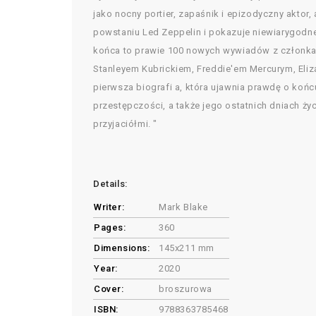
jako nocny portier, zapaśnik i epizodyczny aktor,
powstaniu Led Zeppelin i pokazuje niewiarygodn
końca to prawie 100 nowych wywiadów z członkam
Stanleyem Kubrickiem, Freddie'em Mercurym, Elizab
pierwsza biografi a, która ujawnia prawdę o koń
przestępczości, a także jego ostatnich dniach ży
przyjaciółmi. "
Details:
Writer:
Mark Blake
Pages:
360
Dimensions:
145x211 mm
Year:
2020
Cover:
broszurowa
ISBN:
9788363785468