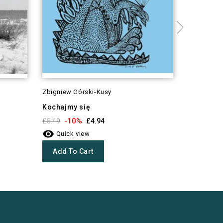
Zbigniew Górski-Kusy
Catherine B
Kochajmy się
Jane Auste
literaturą
-10%
£5.49
£4.94

-1
£13.17
Quick view

Quick 
Add To Cart
Add To