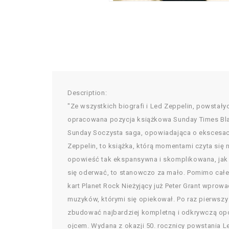
Description:
"Ze wszystkich biografi i Led Zeppelin, powstały
opracowana pozycja książkowa Sunday Times Blake
Sunday Soczysta saga, opowiadająca o ekscesach 
Zeppelin, to książka, którą momentami czyta się
opowieść tak ekspansywna i skomplikowana, jak 
się oderwać, to stanowczo za mało. Pomimo całej 
kart Planet Rock Nieżyjący już Peter Grant wprowa
muzyków, którymi się opiekował. Po raz pierwszy 
zbudować najbardziej kompletną i odkrywczą opow
ojcem. Wydana z okazji 50. rocznicy powstania Le