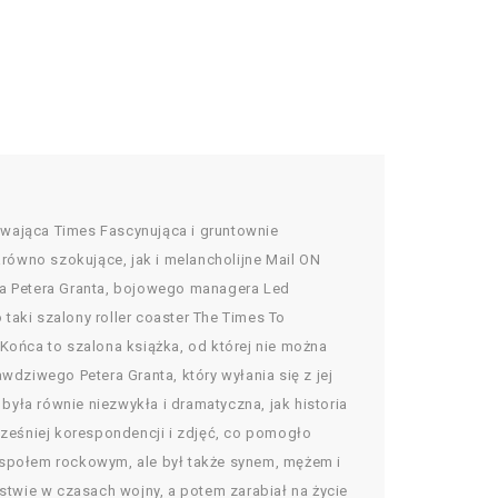
rywająca Times Fascynująca i gruntownie
równo szokujące, jak i melancholijne Mail ON
 a Petera Granta, bojowego managera Led
taki szalony roller coaster The Times To
ońca to szalona książka, od której nie można
wdziwego Petera Granta, który wyłania się z jej
była równie niezwykła i dramatyczna, jak historia
cześniej korespondencji i zdjęć, co pomogło
espołem rockowym, ale był także synem, mężem i
stwie w czasach wojny, a potem zarabiał na życie