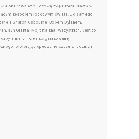
tawia ona również kluczową rolę Petera Granta w
zokującym zespołem rockowym świata. Do samego
ązane z Sharon Osbourne, Bobem Dylanem,
en, syn Granta: Mój tata znał wszystkich. Jest to
roźby śmierci i cień zorganizowanej
cznego, preferując spędzanie czasu z rodziną i