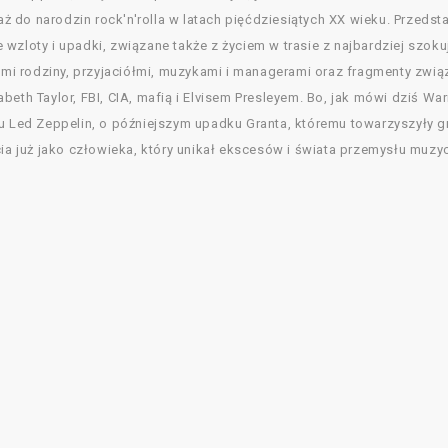
 aż do narodzin rock'n'rolla w latach pięćdziesiątych XX wieku. Przeds
e wzloty i upadki, związane także z życiem w trasie z najbardziej s
i rodziny, przyjaciółmi, muzykami i managerami oraz fragmenty zwi
eth Taylor, FBI, CIA, mafią i Elvisem Presleyem. Bo, jak mówi dziś Warr
cu Led Zeppelin, o późniejszym upadku Granta, któremu towarzyszyły g
cia już jako człowieka, który unikał ekscesów i świata przemysłu muzy