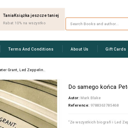
TaniaKsiążka jeszcze taniej
Rabat 10% na wszystko
Terms And Conditions
About Us
Gift Cards
er Grant, Led Zeppelin..
Do samego końca Peter
Autor:
Mark Blake
Reference:
9788363785468
"Ze wszystkich biografi i Led Ze