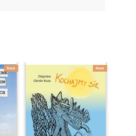
New
New