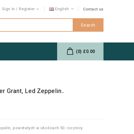
Sign In
Register
English
Contact us
Search
(0)
£0.00
 Grant, Led Zeppelin..
ppelin, powstałych w okolicach 50. rocznicy