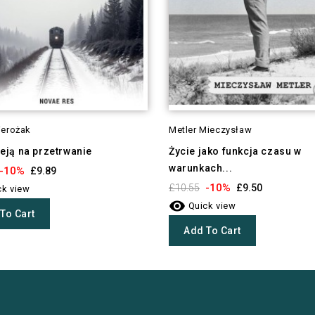
ierożak
Metler Mieczysław
eją na przetrwanie
Życie jako funkcja czasu w
warunkach...
-10%
£9.89
-10%
£10.55
£9.50
k view

Quick view
To Cart
Add To Cart