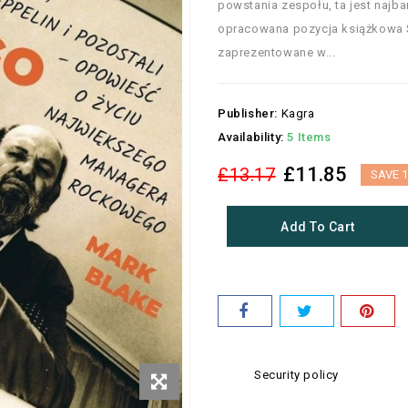
powstania zespołu, ta jest najb
opracowana pozycja książkowa 
zaprezentowane w...
Publisher:
Kagra
Availability:
5 Items
£11.85
£13.17
SAVE 
Add To Cart
Security policy