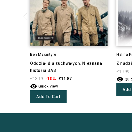
Ben Macintyre
Halina P
Oddział dla zuchwałych. Nieznana
Z nadzi
historia SAS
£10.99

-10%
£13.19
£11.87
Quic

Quick view
Add 
Add To Cart