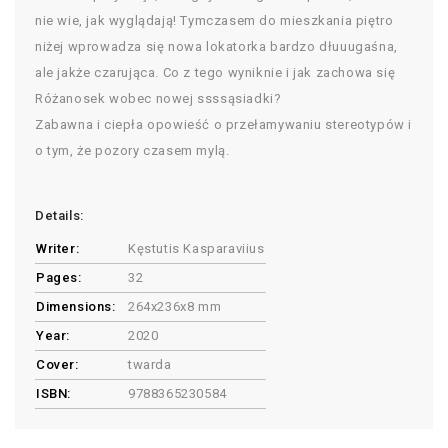
nie wie, jak wyglądają! Tymczasem do mieszkania piętro
niżej wprowadza się nowa lokatorka bardzo dłuuugaśna,
ale jakże czarująca. Co z tego wyniknie i jak zachowa się
Różanosek wobec nowej ssssąsiadki?
Zabawna i ciepła opowieść o przełamywaniu stereotypów i
o tym, że pozory czasem mylą.
Details:
Writer:
Kęstutis Kasparaviius
Pages:
32
Dimensions:
264x236x8 mm
Year:
2020
Cover:
twarda
ISBN:
9788365230584