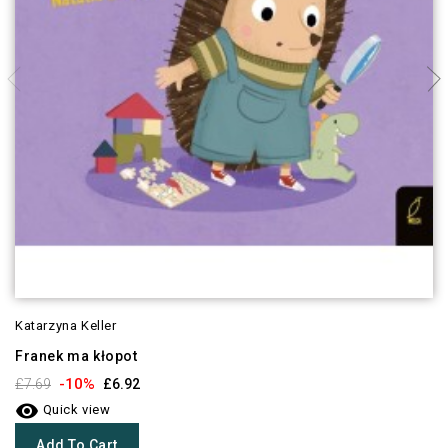
Katarzyna Keller
Franek ma kłopot
-10%
£7.69
£6.92

Quick view
Add To Cart