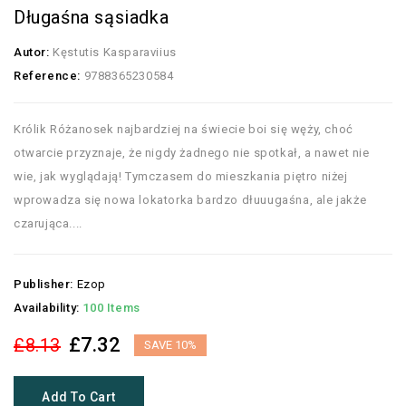
Długaśna sąsiadka
Autor:
Kęstutis Kasparaviius
Reference:
9788365230584
Królik Różanosek najbardziej na świecie boi się węży, choć
otwarcie przyznaje, że nigdy żadnego nie spotkał, a nawet nie
wie, jak wyglądają! Tymczasem do mieszkania piętro niżej
wprowadza się nowa lokatorka bardzo dłuuugaśna, ale jakże
czarująca....
Publisher:
Ezop
Availability:
100 Items
£7.32
£8.13
SAVE 10%
Add To Cart