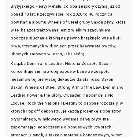
Brytyjskiego Heavy Metalu, co oba zespoły czynią już od
ponad 40 lat. Rzeczywiście, rok 2020 to 40. rocznica
powstania albumu Wheels of Steel grupy Saxon płyty, która
w tej książce traktowana jest z wielkim szacunkiem i
podczas słuchania której na pewno brzęknęło wiele kufli
piwa, trzymanych w dłoniach przez heavymetalowców,
ubranych zarówno w jeans, jak i skórę.
Książka Denim and Leather: Historia Zespołu Saxon
koncentruje się na złotej epoce w karierze zespołu
niesamowitej pierwszej dekadzie działalności Saxon.
Saxon, Wheels of Steel, Strong Arm of the Law, Denim and
Leather, Power & the Glory, Crusader, Innocence Is No
Excuse, Rock the Nations i Destiny to osobne rozdziały, w
których Popoff dekonstruuje każdą piosenkę z obu stron
oryginalnego, winylowego wydania danej płyty, nie
zapominając jednocześnie o bonusowych utworach i
stronach B singli, a także o materiale koncertowym, w tym