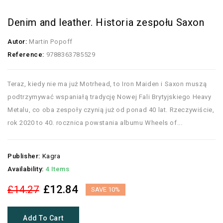
Denim and leather. Historia zespołu Saxon
Autor:
Martin Popoff
Reference:
9788363785529
Teraz, kiedy nie ma już Motrhead, to Iron Maiden i Saxon muszą
podtrzymywać wspaniałą tradycję Nowej Fali Brytyjskiego Heavy
Metalu, co oba zespoły czynią już od ponad 40 lat. Rzeczywiście,
rok 2020 to 40. rocznica powstania albumu Wheels of...
Publisher:
Kagra
Availability:
4 Items
£12.84
£14.27
SAVE 10%
Add To Cart