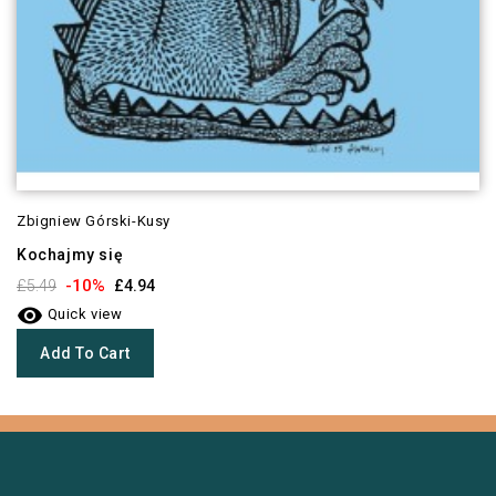
Zbigniew Górski-Kusy
Kochajmy się
-10%
£5.49
£4.94

Quick view
Add To Cart