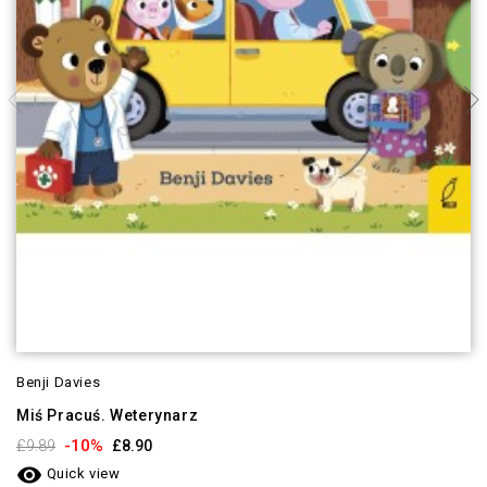
Benji Davies
Miś Pracuś. Weterynarz
-10%
£9.89
£8.90

Quick view