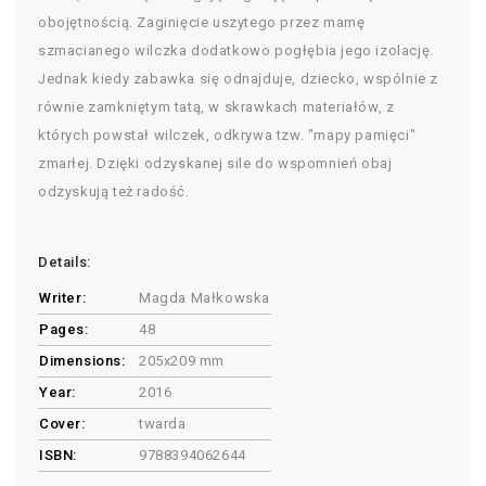
obojętnością. Zaginięcie uszytego przez mamę
szmacianego wilczka dodatkowo pogłębia jego izolację.
Jednak kiedy zabawka się odnajduje, dziecko, wspólnie z
równie zamkniętym tatą, w skrawkach materiałów, z
których powstał wilczek, odkrywa tzw. "mapy pamięci"
zmarłej. Dzięki odzyskanej sile do wspomnień obaj
odzyskują też radość.
Details:
Writer:
Magda Małkowska
Pages:
48
Dimensions:
205x209 mm
Year:
2016
Cover:
twarda
ISBN:
9788394062644