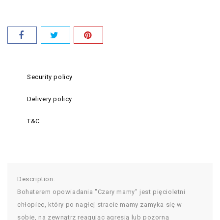
Security policy
Delivery policy
T&C
Description:
Bohaterem opowiadania "Czary mamy" jest pięcioletni
chłopiec, który po nagłej stracie mamy zamyka się w
sobie, na zewnątrz reagując agresją lub pozorną