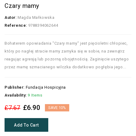
Czary mamy
Autor:
Magda Małkowska
Reference:
9788394062644
Bohaterem opowiadania "Czary mamy" jest pięcioletni chłopiec,
który po nagłej stracie mamy zamyka się w sobie, na zewnątrz
reagując agresją lub pozorną obojętnością. Zaginięcie uszytego
przez mamę szmacianego wilczka dodatkowo pogłębia jego...
Publisher:
Fundacja Hospicyjna
Availability:
9 Items
£6.90
£7.67
SAVE 10%
Add To Cart