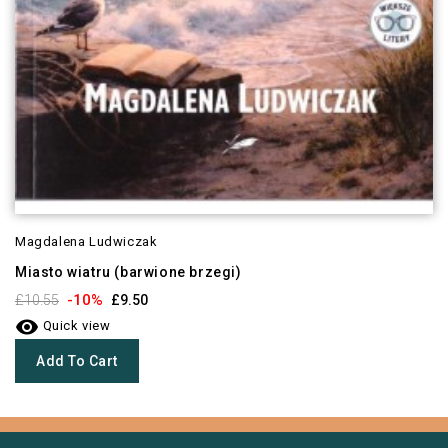
Magdalena Ludwiczak
Miasto wiatru (barwione brzegi)
-10%
£10.55
£9.50

Quick view
Add To Cart