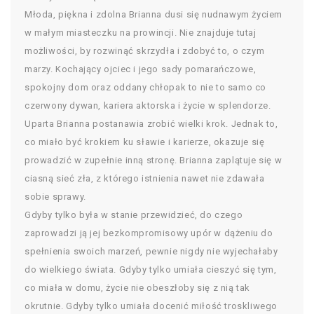
Młoda, piękna i zdolna Brianna dusi się nudnawym życiem
w małym miasteczku na prowincji. Nie znajduje tutaj
możliwości, by rozwinąć skrzydła i zdobyć to, o czym
marzy. Kochający ojciec i jego sady pomarańczowe,
spokojny dom oraz oddany chłopak to nie to samo co
czerwony dywan, kariera aktorska i życie w splendorze.
Uparta Brianna postanawia zrobić wielki krok. Jednak to,
co miało być krokiem ku sławie i karierze, okazuje się
prowadzić w zupełnie inną stronę. Brianna zaplątuje się w
ciasną sieć zła, z którego istnienia nawet nie zdawała
sobie sprawy.
Gdyby tylko była w stanie przewidzieć, do czego
zaprowadzi ją jej bezkompromisowy upór w dążeniu do
spełnienia swoich marzeń, pewnie nigdy nie wyjechałaby
do wielkiego świata. Gdyby tylko umiała cieszyć się tym,
co miała w domu, życie nie obeszłoby się z nią tak
okrutnie. Gdyby tylko umiała docenić miłość troskliwego