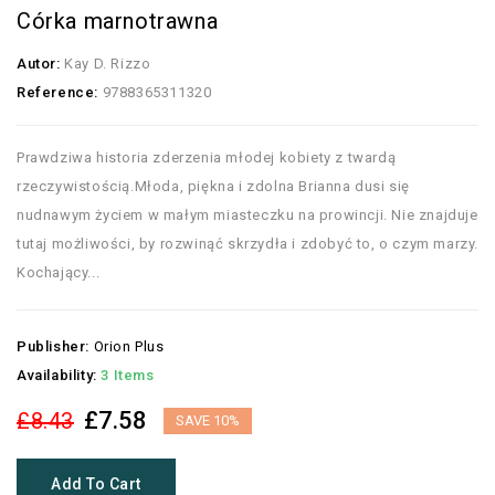
Córka marnotrawna
Autor:
Kay D. Rizzo
Reference:
9788365311320
Prawdziwa historia zderzenia młodej kobiety z twardą
rzeczywistością.Młoda, piękna i zdolna Brianna dusi się
nudnawym życiem w małym miasteczku na prowincji. Nie znajduje
tutaj możliwości, by rozwinąć skrzydła i zdobyć to, o czym marzy.
Kochający...
Publisher:
Orion Plus
Availability:
3 Items
£7.58
£8.43
SAVE 10%
Add To Cart