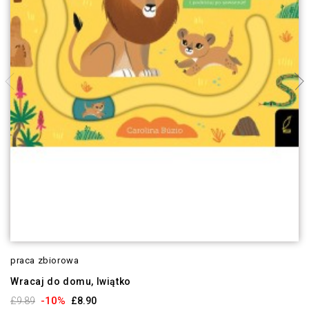
praca zbiorowa
Wracaj do domu, lwiątko
-10%
£9.89
£8.90