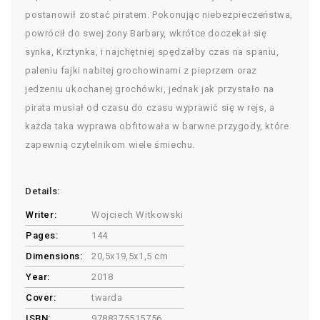
postanowił zostać piratem. Pokonując niebezpieczeństwa,
powrócił do swej żony Barbary, wkrótce doczekał się
synka, Krztynka, i najchętniej spędzałby czas na spaniu,
paleniu fajki nabitej grochowinami z pieprzem oraz
jedzeniu ukochanej grochówki, jednak jak przystało na
pirata musiał od czasu do czasu wyprawić się w rejs, a
każda taka wyprawa obfitowała w barwne przygody, które
zapewnią czytelnikom wiele śmiechu.
Details:
Writer:
Wojciech Witkowski
Pages:
144
Dimensions:
20,5x19,5x1,5 cm
Year:
2018
Cover:
twarda
ISBN:
9788375515756