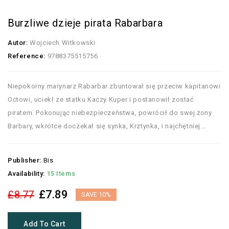
Burzliwe dzieje pirata Rabarbara
Autor:
Wojciech Witkowski
Reference:
9788375515756
Niepokorny marynarz Rabarbar zbuntował się przeciw kapitanowi
Octowi, uciekł ze statku Kaczy Kuper i postanowił zostać
piratem. Pokonując niebezpieczeństwa, powrócił do swej żony
Barbary, wkrótce doczekał się synka, Krztynka, i najchętniej...
Publisher:
Bis
Availability:
15 Items
£7.89
£8.77
SAVE 10%
Add To Cart